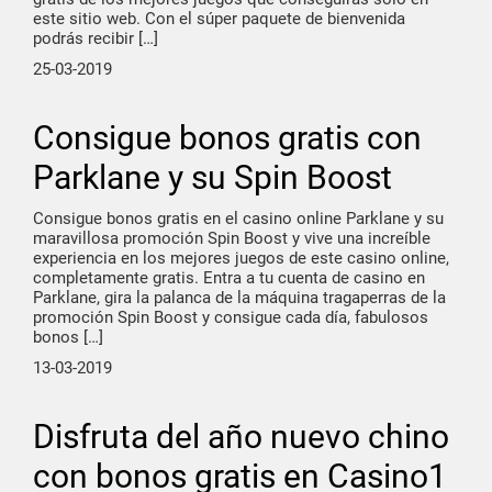
este sitio web. Con el súper paquete de bienvenida
podrás recibir […]
25-03-2019
Consigue bonos gratis con
Parklane y su Spin Boost
Consigue bonos gratis en el casino online Parklane y su
maravillosa promoción Spin Boost y vive una increíble
experiencia en los mejores juegos de este casino online,
completamente gratis. Entra a tu cuenta de casino en
Parklane, gira la palanca de la máquina tragaperras de la
promoción Spin Boost y consigue cada día, fabulosos
bonos […]
13-03-2019
Disfruta del año nuevo chino
con bonos gratis en Casino1