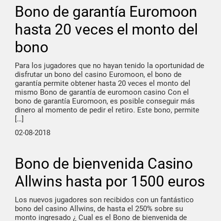
Bono de garantía Euromoon
hasta 20 veces el monto del
bono
Para los jugadores que no hayan tenido la oportunidad de
disfrutar un bono del casino Euromoon, el bono de
garantía permite obtener hasta 20 veces el monto del
mismo Bono de garantía de euromoon casino Con el
bono de garantía Euromoon, es posible conseguir más
dinero al momento de pedir el retiro. Este bono, permite
[…]
02-08-2018
Bono de bienvenida Casino
Allwins hasta por 1500 euros
Los nuevos jugadores son recibidos con un fantástico
bono del casino Allwins, de hasta el 250% sobre su
monto ingresado ¿ Cual es el Bono de bienvenida de