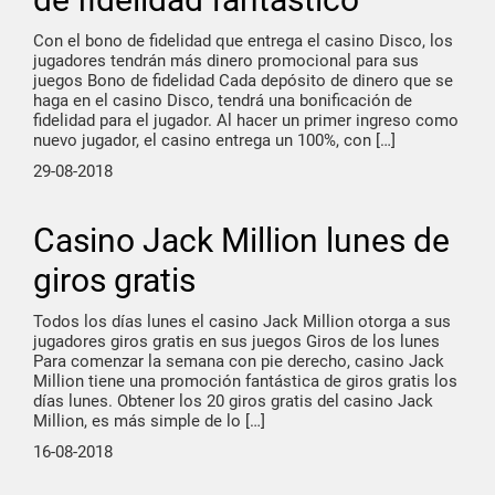
Con el bono de fidelidad que entrega el casino Disco, los
jugadores tendrán más dinero promocional para sus
juegos Bono de fidelidad Cada depósito de dinero que se
haga en el casino Disco, tendrá una bonificación de
fidelidad para el jugador. Al hacer un primer ingreso como
nuevo jugador, el casino entrega un 100%, con […]
29-08-2018
Casino Jack Million lunes de
giros gratis
Todos los días lunes el casino Jack Million otorga a sus
jugadores giros gratis en sus juegos Giros de los lunes
Para comenzar la semana con pie derecho, casino Jack
Million tiene una promoción fantástica de giros gratis los
días lunes. Obtener los 20 giros gratis del casino Jack
Million, es más simple de lo […]
16-08-2018