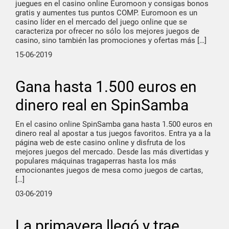
juegues en el casino online Euromoon y consigas bonos
gratis y aumentes tus puntos COMP. Euromoon es un
casino líder en el mercado del juego online que se
caracteriza por ofrecer no sólo los mejores juegos de
casino, sino también las promociones y ofertas más […]
15-06-2019
Gana hasta 1.500 euros en
dinero real en SpinSamba
En el casino online SpinSamba gana hasta 1.500 euros en
dinero real al apostar a tus juegos favoritos. Entra ya a la
página web de este casino online y disfruta de los
mejores juegos del mercado. Desde las más divertidas y
populares máquinas tragaperras hasta los más
emocionantes juegos de mesa como juegos de cartas,
[…]
03-06-2019
La primavera llegó y trae