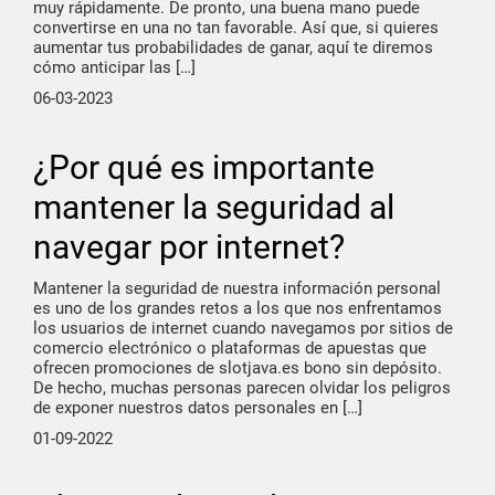
muy rápidamente. De pronto, una buena mano puede
convertirse en una no tan favorable. Así que, si quieres
aumentar tus probabilidades de ganar, aquí te diremos
cómo anticipar las […]
06-03-2023
¿Por qué es importante
mantener la seguridad al
navegar por internet?
Mantener la seguridad de nuestra información personal
es uno de los grandes retos a los que nos enfrentamos
los usuarios de internet cuando navegamos por sitios de
comercio electrónico o plataformas de apuestas que
ofrecen promociones de slotjava.es bono sin depósito.
De hecho, muchas personas parecen olvidar los peligros
de exponer nuestros datos personales en […]
01-09-2022