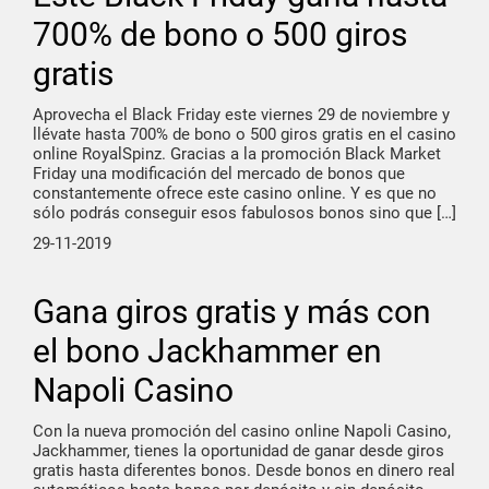
700% de bono o 500 giros
gratis
Aprovecha el Black Friday este viernes 29 de noviembre y
llévate hasta 700% de bono o 500 giros gratis en el casino
online RoyalSpinz. Gracias a la promoción Black Market
Friday una modificación del mercado de bonos que
constantemente ofrece este casino online. Y es que no
sólo podrás conseguir esos fabulosos bonos sino que […]
29-11-2019
Gana giros gratis y más con
el bono Jackhammer en
Napoli Casino
Con la nueva promoción del casino online Napoli Casino,
Jackhammer, tienes la oportunidad de ganar desde giros
gratis hasta diferentes bonos. Desde bonos en dinero real