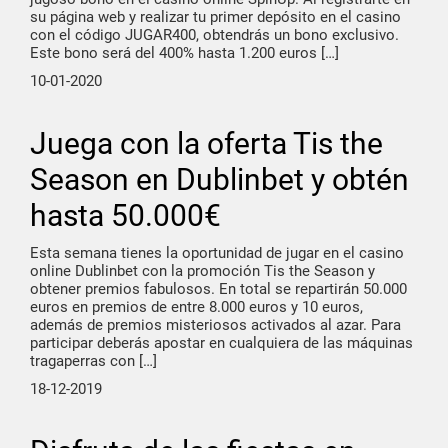
su página web y realizar tu primer depósito en el casino
con el código JUGAR400, obtendrás un bono exclusivo.
Este bono será del 400% hasta 1.200 euros […]
10-01-2020
Juega con la oferta Tis the
Season en Dublinbet y obtén
hasta 50.000€
Esta semana tienes la oportunidad de jugar en el casino
online Dublinbet con la promoción Tis the Season y
obtener premios fabulosos. En total se repartirán 50.000
euros en premios de entre 8.000 euros y 10 euros,
además de premios misteriosos activados al azar. Para
participar deberás apostar en cualquiera de las máquinas
tragaperras con […]
18-12-2019