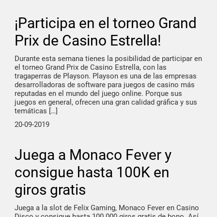
¡Participa en el torneo Grand
Prix de Casino Estrella!
Durante esta semana tienes la posibilidad de participar en
el torneo Grand Prix de Casino Estrella, con las
tragaperras de Playson. Playson es una de las empresas
desarrolladoras de software para juegos de casino más
reputadas en el mundo del juego online. Porque sus
juegos en general, ofrecen una gran calidad gráfica y sus
temáticas […]
20-09-2019
Juega a Monaco Fever y
consigue hasta 100K en
giros gratis
Juega a la slot de Felix Gaming, Monaco Fever en Casino
Disco y consigue hasta 100.000 giros gratis de bono. Así