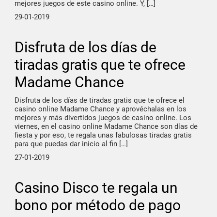
mejores juegos de este casino online. Y, […]
29-01-2019
Disfruta de los días de
tiradas gratis que te ofrece
Madame Chance
Disfruta de los días de tiradas gratis que te ofrece el
casino online Madame Chance y aprovéchalas en los
mejores y más divertidos juegos de casino online. Los
viernes, en el casino online Madame Chance son días de
fiesta y por eso, te regala unas fabulosas tiradas gratis
para que puedas dar inicio al fin […]
27-01-2019
Casino Disco te regala un
bono por método de pago