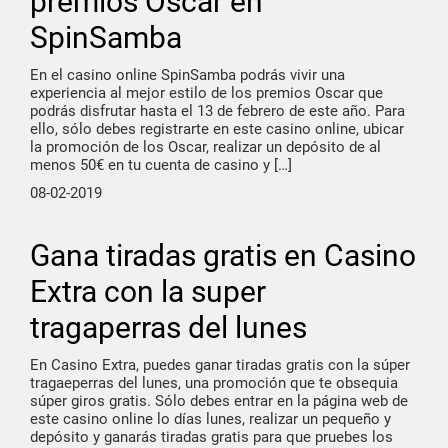
premios Oscar en
SpinSamba
En el casino online SpinSamba podrás vivir una
experiencia al mejor estilo de los premios Oscar que
podrás disfrutar hasta el 13 de febrero de este año. Para
ello, sólo debes registrarte en este casino online, ubicar
la promoción de los Oscar, realizar un depósito de al
menos 50€ en tu cuenta de casino y […]
08-02-2019
Gana tiradas gratis en Casino
Extra con la super
tragaperras del lunes
En Casino Extra, puedes ganar tiradas gratis con la súper
tragaeperras del lunes, una promoción que te obsequia
súper giros gratis. Sólo debes entrar en la página web de
este casino online lo días lunes, realizar un pequeño y
depósito y ganarás tiradas gratis para que pruebes los