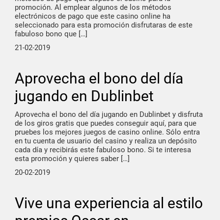
promoción. Al emplear algunos de los métodos
electrónicos de pago que este casino online ha
seleccionado para esta promoción disfrutaras de este
fabuloso bono que […]
21-02-2019
Aprovecha el bono del día
jugando en Dublinbet
Aprovecha el bono del día jugando en Dublinbet y disfruta
de los giros gratis que puedes conseguir aquí, para que
pruebes los mejores juegos de casino online. Sólo entra
en tu cuenta de usuario del casino y realiza un depósito
cada día y recibirás este fabuloso bono. Si te interesa
esta promoción y quieres saber […]
20-02-2019
Vive una experiencia al estilo