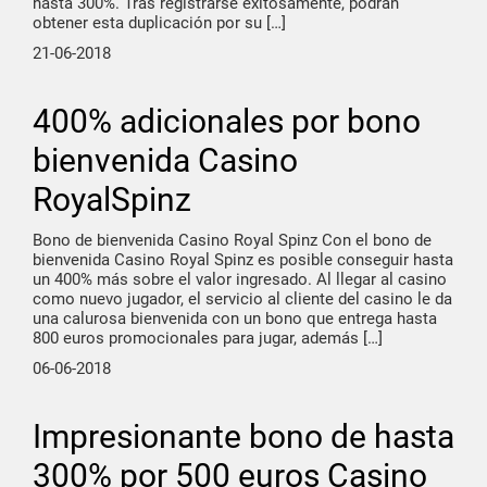
hasta 300%. Tras registrarse exitosamente, podrán
obtener esta duplicación por su […]
21-06-2018
400% adicionales por bono
bienvenida Casino
RoyalSpinz
Bono de bienvenida Casino Royal Spinz Con el bono de
bienvenida Casino Royal Spinz es posible conseguir hasta
un 400% más sobre el valor ingresado. Al llegar al casino
como nuevo jugador, el servicio al cliente del casino le da
una calurosa bienvenida con un bono que entrega hasta
800 euros promocionales para jugar, además […]
06-06-2018
Impresionante bono de hasta
300% por 500 euros Casino