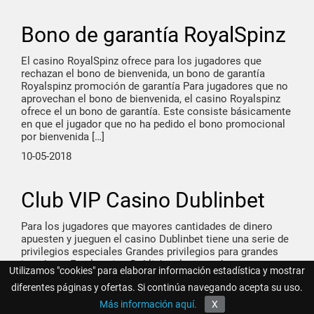
Bono de garantía RoyalSpinz
El casino RoyalSpinz ofrece para los jugadores que
rechazan el bono de bienvenida, un bono de garantía
Royalspinz promoción de garantía Para jugadores que no
aprovechan el bono de bienvenida, el casino Royalspinz
ofrece el un bono de garantía. Este consiste básicamente
en que el jugador que no ha pedido el bono promocional
por bienvenida […]
10-05-2018
Club VIP Casino Dublinbet
Para los jugadores que mayores cantidades de dinero
apuesten y jueguen el casino Dublinbet tiene una serie de
privilegios especiales Grandes privilegios para grandes
jugadores En el casino Dublinbet, los grandes
Utilizamos "cookies" para elaborar información estadística y mostrar
apostadores tienen una serie de beneficios y privilegios.
diferentes páginas y ofertas. Si continúa navegando acepta su uso.
Para estos jugadores, hay promociones especiales
siempre para juegos como tragaperras y juegos en vivo
Más información aquí.
X