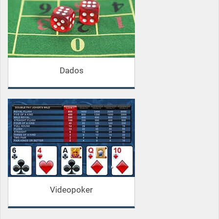
Dados
Videopoker