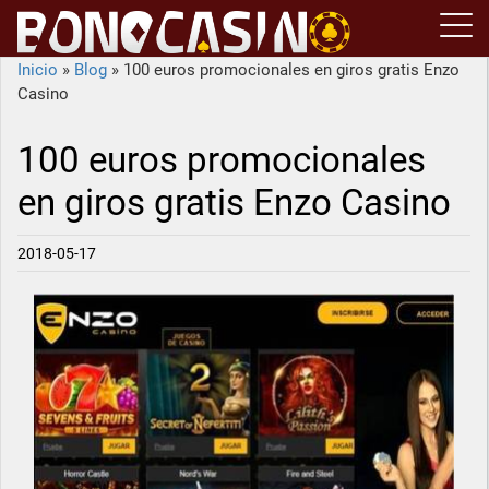
Inicio
»
Blog
»
100 euros promocionales en giros gratis Enzo
Casino
100 euros promocionales
en giros gratis Enzo Casino
2018-05-17