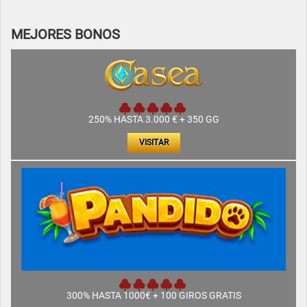
MEJORES BONOS
250% HASTA 3.000 € + 350 GG
VISITAR
300% HASTA 1000€ + 100 GIROS GRATIS