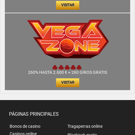
VISITAR
260% HASTA 2.600 € + 260 GIROS GRATIS
VISITAR
PÁGINAS PRINCIPALES
Bonos de casino
Tragaperras online
Casinos online