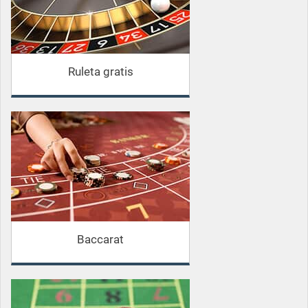
Ruleta gratis
Baccarat