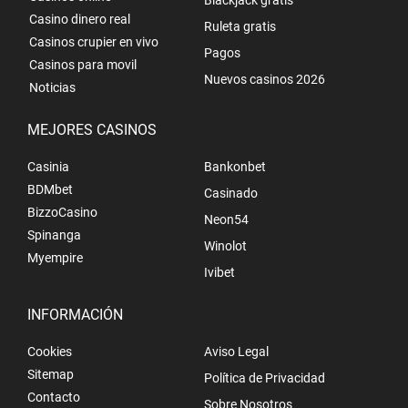
Blackjack gratis
Casino dinero real
Ruleta gratis
Casinos crupier en vivo
Pagos
Casinos para movil
Nuevos casinos 2026
Noticias
MEJORES CASINOS
Casinia
Bankonbet
BDMbet
Casinado
BizzoCasino
Neon54
Spinanga
Winolot
Myempire
Ivibet
INFORMACIÓN
Cookies
Aviso Legal
Sitemap
Política de Privacidad
Contacto
Sobre Nosotros