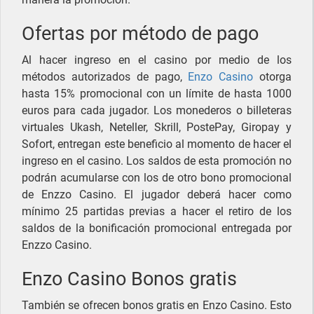
Ofertas por método de pago
Al hacer ingreso en el casino por medio de los
métodos autorizados de pago,
Enzo Casino
otorga
hasta 15% promocional con un límite de hasta 1000
euros para cada jugador. Los monederos o billeteras
virtuales Ukash, Neteller, Skrill, PostePay, Giropay y
Sofort, entregan este beneficio al momento de hacer el
ingreso en el casino. Los saldos de esta promoción no
podrán acumularse con los de otro bono promocional
de Enzzo Casino. El jugador deberá hacer como
mínimo 25 partidas previas a hacer el retiro de los
saldos de la bonificación promocional entregada por
Enzzo Casino.
Enzo Casino Bonos gratis
También se ofrecen bonos gratis en Enzo Casino. Esto