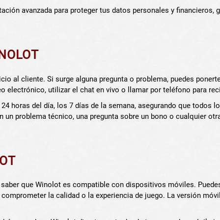
tación avanzada para proteger tus datos personales y financieros, 
INOLOT
icio al cliente. Si surge alguna pregunta o problema, puedes poner
 electrónico, utilizar el chat en vivo o llamar por teléfono para reci
 24 horas del día, los 7 días de la semana, asegurando que todos l
un problema técnico, una pregunta sobre un bono o cualquier otra
LOT
aber que Winolot es compatible con dispositivos móviles. Puedes 
in comprometer la calidad o la experiencia de juego. La versión móvi