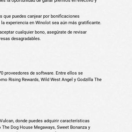
nes la oportunidad de ganar premios en efectivo y
s que puedes canjear por bonificaciones
la experiencia en Winolot sea aún más gratificante.
ceptar cualquier bono, asegúrate de revisar
presas desagradables.
0 proveedores de software. Entre ellos se
mo Rising Rewards, Wild West Angel y Godzilla The
lcan, donde puedes adquirir características
omo The Dog House Megaways, Sweet Bonanza y