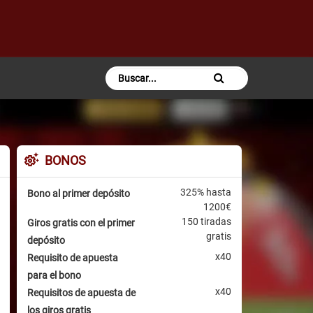
BONOS
325% hasta
Bono al primer depósito
1200€
150 tiradas
Giros gratis con el primer
gratis
depósito
x40
Requisito de apuesta
para el bono
x40
Requisitos de apuesta de
los giros gratis