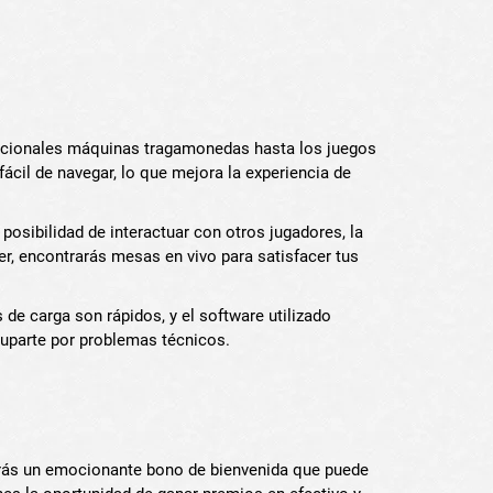
dicionales máquinas tragamonedas hasta los juegos
fácil de navegar, lo que mejora la experiencia de
posibilidad de interactuar con otros jugadores, la
ker, encontrarás mesas en vivo para satisfacer tus
de carga son rápidos, y el software utilizado
ocuparte por problemas técnicos.
birás un emocionante bono de bienvenida que puede