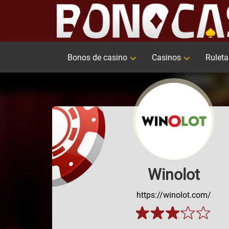
Bonos de casino
Casinos
Ruleta
Winolot
https://winolot.com/