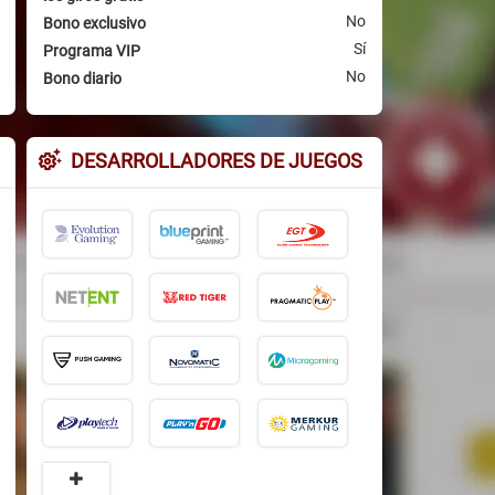
No
Bono exclusivo
Sí
Programa VIP
No
Bono diario
DESARROLLADORES DE JUEGOS