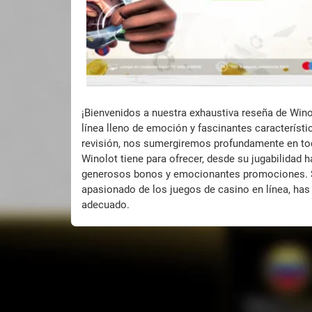
¡Bienvenidos a nuestra exhaustiva reseña de Wino
línea lleno de emoción y fascinantes característi
revisión, nos sumergiremos profundamente en to
Winolot tiene para ofrecer, desde su jugabilidad 
generosos bonos y emocionantes promociones. S
apasionado de los juegos de casino en línea, has 
adecuado.