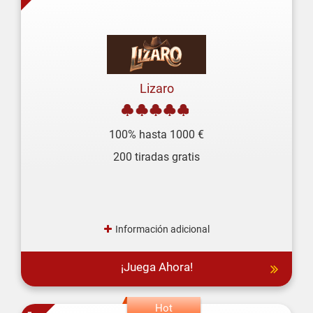
Lizaro
100% hasta 1000 €
200 tiradas gratis
Información adicional
¡Juega Ahora!