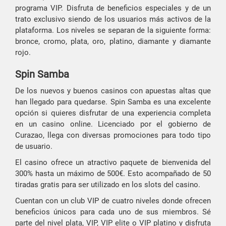
programa VIP. Disfruta de beneficios especiales y de un
trato exclusivo siendo de los usuarios más activos de la
plataforma. Los niveles se separan de la siguiente forma:
bronce, cromo, plata, oro, platino, diamante y diamante
rojo.
Spin Samba
De los nuevos y buenos casinos con apuestas altas que
han llegado para quedarse. Spin Samba es una excelente
opción si quieres disfrutar de una experiencia completa
en un casino online. Licenciado por el gobierno de
Curazao, llega con diversas promociones para todo tipo
de usuario.
El casino ofrece un atractivo paquete de bienvenida del
300% hasta un máximo de 500€. Esto acompañado de 50
tiradas gratis para ser utilizado en los slots del casino.
Cuentan con un club VIP de cuatro niveles donde ofrecen
beneficios únicos para cada uno de sus miembros. Sé
parte del nivel plata, VIP, VIP elite o VIP platino y disfruta