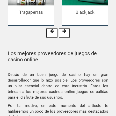
Tragaperras
Blackjack
Los mejores proveedores de juegos de
casino online
Detrás de un buen juego de casino hay un gran
desarrollador que lo hizo posible. Los proveedores son
un pilar esencial dentro de esta industria. Estos les
brindan a los mejores casinos online juegos de calidad
para el disfrute de sus usuarios.
Por tal motivo, en este momento del artículo te
hablaremos un poco de los proveedores más destacados