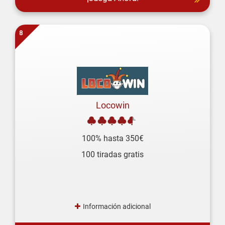
8
Locowin
100% hasta 350€
100 tiradas gratis
Información adicional