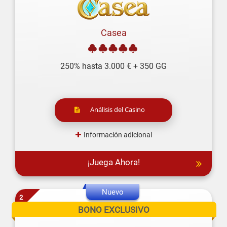
Casea
250% hasta 3.000 € + 350 GG
Análisis del Casino
Información adicional
¡Juega Ahora!
2
BONO EXCLUSIVO