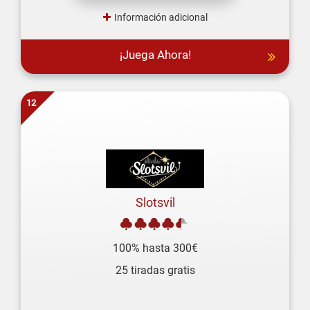
Información adicional
¡Juega Ahora!
12
Slotsvil
100% hasta 300€
25 tiradas gratis