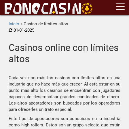
Inicio
»
Casino de límites altos
01-01-2025
Casinos online con límites
altos
Cada vez son más los casinos con límites altos en una
industria que no hace más que crecer. Al esta estar en su
punto más alto los casinos se encuentran con jugadores
capaces de desembolsar grandes cantidades de dinero.
Los altos apostadores son buscados por los operadores
para ofrecerles un trato especial.
Este tipo de apostadores son conocidos en la industria
como high rollers. Estos son un grupo selecto que están