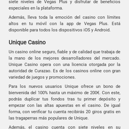
siete niveles de Vegas Plus y disfrutar de beneficios
especiales en la plataforma.
Además, lleva toda la emoción del casino con límites
altos en tu móvil con la app de Vegas Plus. Está
disponible para todos los dispositivos iOS y Android.
Unique Casino
Un casino online seguro, fiable y de calidad que trabaja de
la mano de los mejores desarrolladores del mercado.
Unique Casino opera con una licencia otorgada por la
autoridad de Curazao. Es de los casinos online con gran
variedad de juegos y promociones.
Para los nuevos usuarios Unique ofrece un bono de
bienvenida del 100% hasta un máximo de 200€. Con este,
podrás duplicar tus fondos tras tu primer depósito y
empezar con las altas apuestas en el casino. De igual
forma, con verificar tu cuenta recibirás 20 giros gratis en
las tragaperras más populares de Unique.
Además, el casino cuenta con siete niveles en su