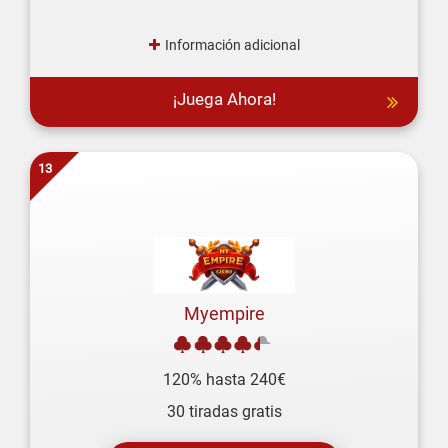
Información adicional
¡Juega Ahora!
13
Myempire
120% hasta 240€
30 tiradas gratis