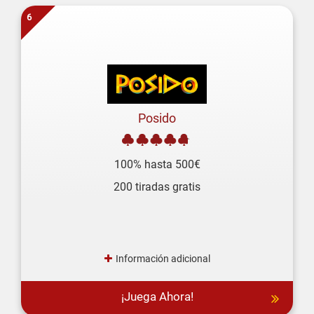
6
Posido
100% hasta 500€
200 tiradas gratis
Información adicional
¡Juega Ahora!