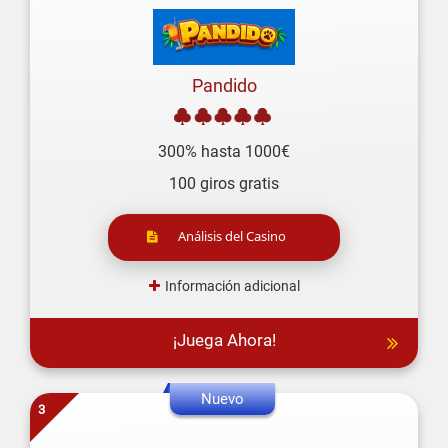
Pandido
300% hasta 1000€
100 giros gratis
Análisis del Casino
Información adicional
¡Juega Ahora!
3