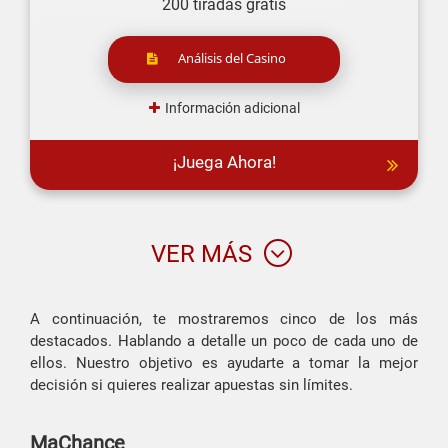
200 tiradas gratis
Análisis del Casino
Información adicional
¡Juega Ahora!
VER MÁS
A continuación, te mostraremos cinco de los más
destacados. Hablando a detalle un poco de cada uno de
ellos. Nuestro objetivo es ayudarte a tomar la mejor
decisión si quieres realizar apuestas sin límites.
MaChance