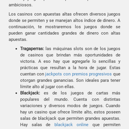
ambiciosos.
Los casinos con apuestas altas ofrecen diversos juegos
donde se permiten y se manejan altos índice de dinero. A
continuación, te mostraremos los juegos donde se
pueden ganar cantidades grandes de dinero con altas
apuestas.
Tragaperras:
las máquinas slots son de los juegos
de casinos que brindan más oportunidades de
victoria. A eso hay que agregarle lo sencillas y
prácticas que resultan a la hora de jugar. Estas
cuentan con
jackpots con premios progresivos
que
otorgan grandes ganancias. Son ideales para tener
límite alto al jugar con ellas.
Blackjack:
es de los juegos de cartas más
populares del mundo. Cuenta con distintas
variaciones y diversos modos de juegos. Cuando
hay un casino que ofrece límite alto, estos poseen
salas de blackjack que permiten grandes apuestas.
Hay salas de
blackjack online
que permiten