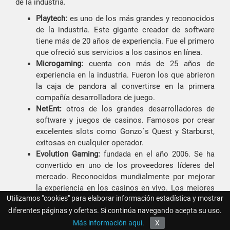
de la industria.
Playtech:
es uno de los más grandes y reconocidos
de la industria. Este gigante creador de software
tiene más de 20 años de experiencia. Fue el primero
que ofreció sus servicios a los casinos en línea.
Microgaming:
cuenta con más de 25 años de
experiencia en la industria. Fueron los que abrieron
la caja de pandora al convertirse en la primera
compañía desarrolladora de juego.
NetEnt:
otros de los grandes desarrolladores de
software y juegos de casinos. Famosos por crear
excelentes slots como Gonzo´s Quest y Starburst,
exitosas en cualquier operador.
Evolution Gaming:
fundada en el año 2006. Se ha
convertido en uno de los proveedores líderes del
mercado. Reconocidos mundialmente por mejorar
la experiencia en los casinos en vivo. Los mejores
Utilizamos "cookies" para elaborar información estadística y mostrar
juegos de video-streaming cuentan con el sello de
Evolution Gaming.
diferentes páginas y ofertas. Si continúa navegando acepta su uso.
Play ’N GO:
con más de 15 años de experiencia es
Más información aquí.
X