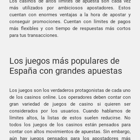
Los casinos de altos límites de apuesta son cada vez
más utilizados por ambiciosos apostadores. Estos
cuentan con enormes ventajas a la hora de apostar y
conseguir promociones. Cuentan con límites de pagos
más flexibles y con tiempo de respuestas más cortos
para tus transacciones.
Los juegos más populares de
España con grandes apuestas
Los juegos son los verdaderos protagonistas de cada uno
de los casinos online. Los operadores deben contar con
gran variedad de juegos de casino si quieren ser
considerados por los usuarios. Cuando hablamos de
límites altos, la listas de estos suelen reducirse. No
todos los juegos de los casinos están pensados para
contar con altos movimientos de apuestas. Sin embargo,
aún hay juegos pensados para los apostadores más