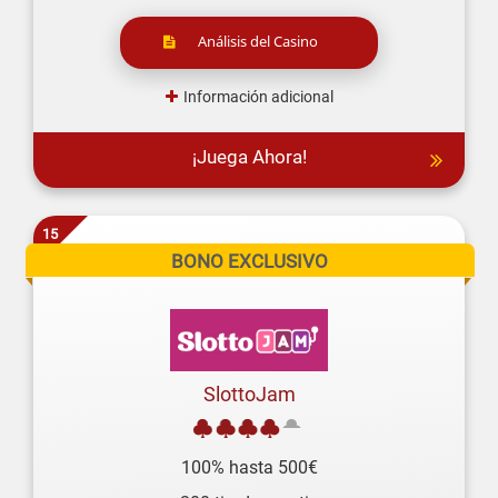
Análisis del Casino
Información adicional
¡Juega Ahora!
15
BONO EXCLUSIVO
SlottoJam
100% hasta 500€