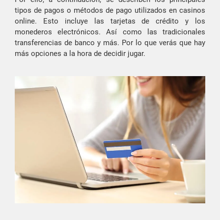
tipos de pagos o métodos de pago utilizados en casinos
online. Esto incluye las tarjetas de crédito y los
monederos electrónicos. Así como las tradicionales
transferencias de banco y más. Por lo que verás que hay
más opciones a la hora de decidir jugar.