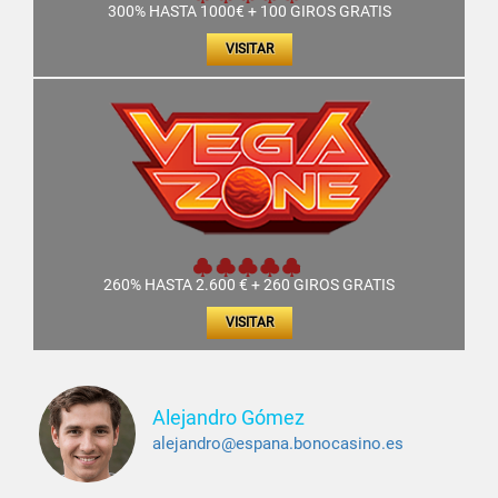
300% HASTA 1000€ + 100 GIROS GRATIS
VISITAR
260% HASTA 2.600 € + 260 GIROS GRATIS
VISITAR
Alejandro Gómez
alejandro@espana.bonocasino.es