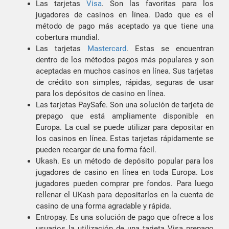
Las tarjetas
Visa
. Son las favoritas para los
jugadores de casinos en línea. Dado que es el
método de pago más aceptado ya que tiene una
cobertura mundial.
Las tarjetas
Mastercard
. Estas se encuentran
dentro de los métodos pagos más populares y son
aceptadas en muchos casinos en línea. Sus tarjetas
de crédito son simples, rápidas, seguras de usar
para los depósitos de casino en línea.
Las tarjetas PaySafe. Son una solución de tarjeta de
prepago que está ampliamente disponible en
Europa. La cual se puede utilizar para depositar en
los casinos en línea. Estas tarjetas rápidamente se
pueden recargar de una forma fácil.
Ukash. Es un método de depósito popular para los
jugadores de casino en línea en toda Europa. Los
jugadores pueden comprar pre fondos. Para luego
rellenar el UKash para depositarlos en la cuenta de
casino de una forma agradable y rápida.
Entropay. Es una solución de pago que ofrece a los
usuarios la utilización de una tarjeta Visa prepago