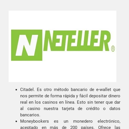
Citadel. Es otro método bancario de e-wallet que
nos permite de forma rápida y fácil depositar dinero
real en los casinos en línea. Esto sin tener que dar
al casino nuestra tarjeta de crédito o datos
bancarios.
Moneybookers es un monedero electrónico,
aceptado en más de 200 países. Ofrece las