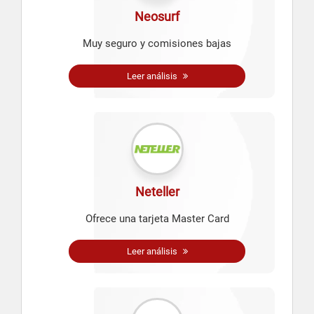
Neosurf
Muy seguro y comisiones bajas
Leer análisis
Neteller
Ofrece una tarjeta Master Card
Leer análisis