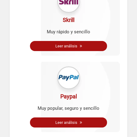
Skrill
Muy rápido y sencillo
Leer análisis
Paypal
Muy popular, seguro y sencillo
Leer análisis