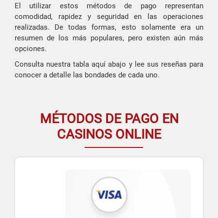
El utilizar estos métodos de pago representan
comodidad, rapidez y seguridad en las operaciones
realizadas. De todas formas, esto solamente era un
resumen de los más populares, pero existen aún más
opciones.
Consulta nuestra tabla aquí abajo y lee sus reseñas para
conocer a detalle las bondades de cada uno.
MÉTODOS DE PAGO EN
CASINOS ONLINE