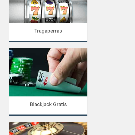
Tragaperras
Blackjack Gratis