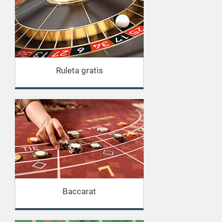
Ruleta gratis
Baccarat