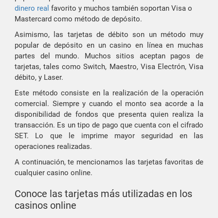
dinero real
favorito y muchos también soportan Visa o
Mastercard como método de depósito.
Asimismo, las tarjetas de débito son un método muy
popular de depósito en un casino en línea en muchas
partes del mundo. Muchos sitios aceptan pagos de
tarjetas, tales como Switch, Maestro, Visa Electrón, Visa
débito, y Laser.
Este método consiste en la realización de la operación
comercial. Siempre y cuando el monto sea acorde a la
disponibilidad de fondos que presenta quien realiza la
transacción. Es un tipo de pago que cuenta con el cifrado
SET. Lo que le imprime mayor seguridad en las
operaciones realizadas.
A continuación, te mencionamos las tarjetas favoritas de
cualquier casino online.
Conoce las tarjetas más utilizadas en los
casinos online