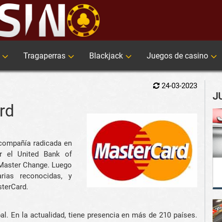
Tragaperras
Blackjack
Juegos de casino
24-03-2023
J
rd
 compañía radicada en
r el United Bank of
 Master Change. Luego
rias reconocidas, y
sterCard.
. En la actualidad, tiene presencia en más de 210 países.