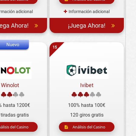
rmación adicional
Información adicional
ega Ahora!
¡Juega Ahora!
15
Winolot
Ivibet
 hasta 1200€
100% hasta 100€
tiradas gratis
120 giros gratis
álisis del Casino
Análisis del Casino