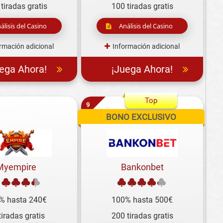
tiradas gratis
100 tiradas gratis
álisis del Casino
Análisis del Casino
rmación adicional
Información adicional
ega Ahora!
¡Juega Ahora!
9
BONO EXCLUSIVO
Myempire
Bankonbet
% hasta 240€
100% hasta 500€
tiradas gratis
200 tiradas gratis