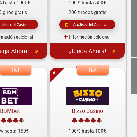
 hasta 1000€
100% hasta 500€
 giros gratis
200 tiradas gratis
álisis del Casino
Análisis del Casino
rmación adicional
Información adicional
ega Ahora!
¡Juega Ahora!
6
BDMbet
Bizzo Casino
% hasta 150€
100% hasta 100€