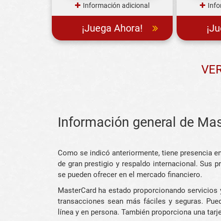
Información adicional
Info
¡Juega Ahora!
¡Ju
VE
Información general de Ma
Como se indicó anteriormente, tiene presencia e
de gran prestigio y respaldo internacional. Sus 
se pueden ofrecer en el mercado financiero.
MasterCard ha estado proporcionando servicios 
transacciones sean más fáciles y seguras. Puede
línea y en persona. También proporciona una tarj