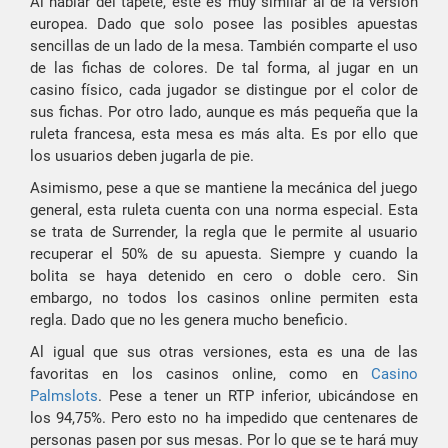
Al hablar del tapete, este es muy similar al de la versión
europea. Dado que solo posee las posibles apuestas
sencillas de un lado de la mesa. También comparte el uso
de las fichas de colores. De tal forma, al jugar en un
casino físico, cada jugador se distingue por el color de
sus fichas. Por otro lado, aunque es más pequeña que la
ruleta francesa, esta mesa es más alta. Es por ello que
los usuarios deben jugarla de pie.
Asimismo, pese a que se mantiene la mecánica del juego
general, esta ruleta cuenta con una norma especial. Esta
se trata de Surrender, la regla que le permite al usuario
recuperar el 50% de su apuesta. Siempre y cuando la
bolita se haya detenido en cero o doble cero. Sin
embargo, no todos los casinos online permiten esta
regla. Dado que no les genera mucho beneficio.
Al igual que sus otras versiones, esta es una de las
favoritas en los casinos online, como en
Casino
Palmslots
. Pese a tener un RTP inferior, ubicándose en
los 94,75%. Pero esto no ha impedido que centenares de
personas pasen por sus mesas. Por lo que se te hará muy