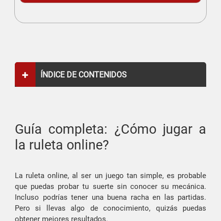
ÍNDICE DE CONTENIDOS
Guía completa: ¿Cómo jugar a
la ruleta online?
La ruleta online, al ser un juego tan simple, es probable
que puedas probar tu suerte sin conocer su mecánica.
Incluso podrías tener una buena racha en las partidas.
Pero si llevas algo de conocimiento, quizás puedas
obtener mejores resultados.