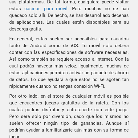
sus plataformas. De tal forma, cualquiera puede visitar
estos
casinos para móvil
. Pero muchas no se han
quedado solo allí. De hecho, se han desarrollado decenas
de aplicaciones. Las cuales están disponibles para su
descarga gratis.
En general, estas suelen ser accesibles para usuarios
tanto de Android como de iOS. Tu móvil solo deberá
contar con las especificaciones de software necesarias.
Así como también se requiere acceso a Internet. Con la
cual podrás navegar más veloz. Igualmente, muchas de
estas aplicaciones permiten activar un paquete de ahorro
de datos. Lo que ayudará a que estos no se agoten tan
rápidamente cuando no tengas conexión Wi-Fi.
Por otro lado, en el store de cualquier móvil es posible
que encuentres juegos gratuitos de la ruleta. Con los
cuales podrás disfrutar y entretenerte con este juego.
Pero será solo por diversión, dado que los mismos no
suelen ofrecer ningún tipo de ganancias. Aunque sí
podrían ayudar a familiarizarte aún más con su forma de
jugar.