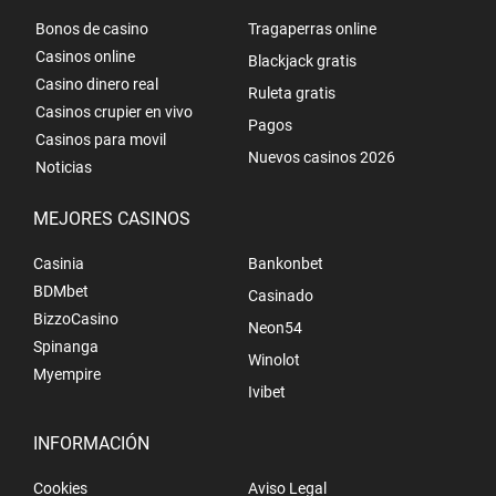
Bonos de casino
Tragaperras online
Casinos online
Blackjack gratis
Casino dinero real
Ruleta gratis
Casinos crupier en vivo
Pagos
Casinos para movil
Nuevos casinos 2026
Noticias
MEJORES CASINOS
Casinia
Bankonbet
BDMbet
Casinado
BizzoCasino
Neon54
Spinanga
Winolot
Myempire
Ivibet
INFORMACIÓN
Cookies
Aviso Legal