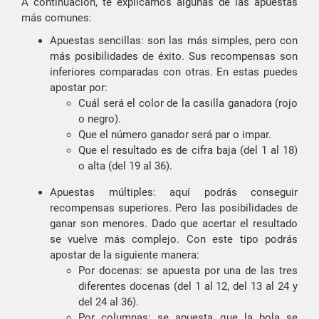
A continuación, te explicamos algunas de las apuestas
más comunes:
Apuestas sencillas: son las más simples, pero con
más posibilidades de éxito. Sus recompensas son
inferiores comparadas con otras. En estas puedes
apostar por:
Cuál será el color de la casilla ganadora (rojo
o negro).
Que el número ganador será par o impar.
Que el resultado es de cifra baja (del 1 al 18)
o alta (del 19 al 36).
Apuestas múltiples: aquí podrás conseguir
recompensas superiores. Pero las posibilidades de
ganar son menores. Dado que acertar el resultado
se vuelve más complejo. Con este tipo podrás
apostar de la siguiente manera:
Por docenas: se apuesta por una de las tres
diferentes docenas (del 1 al 12, del 13 al 24 y
del 24 al 36).
Por columnas: se apuesta que la bola se