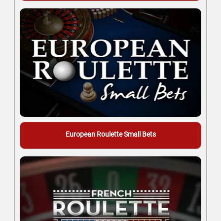
JUGAR GRATIS
European Roulette Small Bets