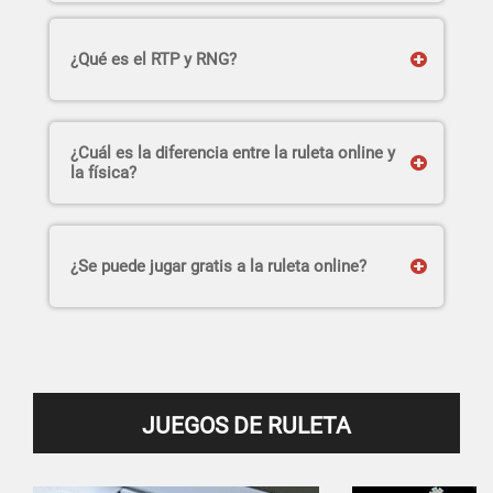
¿Qué es el RTP y RNG?
¿Cuál es la diferencia entre la ruleta online y
la física?
¿Se puede jugar gratis a la ruleta online?
JUEGOS DE RULETA