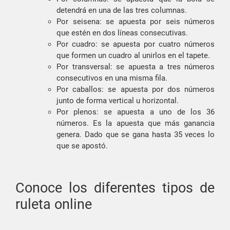
detendrá en una de las tres columnas.
Por seisena: se apuesta por seis números
que estén en dos líneas consecutivas.
Por cuadro: se apuesta por cuatro números
que formen un cuadro al unirlos en el tapete.
Por transversal: se apuesta a tres números
consecutivos en una misma fila.
Por caballos: se apuesta por dos números
junto de forma vertical u horizontal.
Por plenos: se apuesta a uno de los 36
números. Es la apuesta que más ganancia
genera. Dado que se gana hasta 35 veces lo
que se apostó.
Conoce los diferentes tipos de
ruleta online