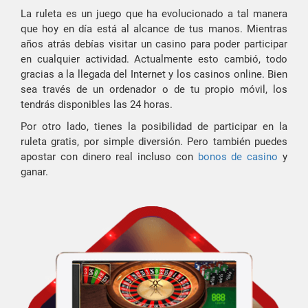
La ruleta es un juego que ha evolucionado a tal manera
que hoy en día está al alcance de tus manos. Mientras
años atrás debías visitar un casino para poder participar
en cualquier actividad. Actualmente esto cambió, todo
gracias a la llegada del Internet y los casinos online. Bien
sea través de un ordenador o de tu propio móvil, los
tendrás disponibles las 24 horas.
Por otro lado, tienes la posibilidad de participar en la
ruleta gratis, por simple diversión. Pero también puedes
apostar con dinero real incluso con
bonos de casino
y
ganar.