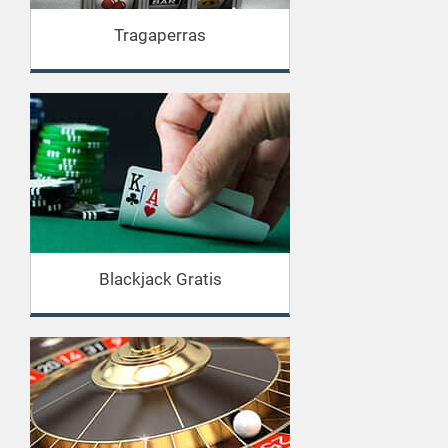
Tragaperras
Blackjack Gratis