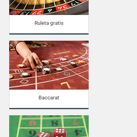
Ruleta gratis
Baccarat