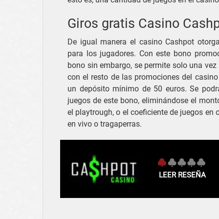
Giros gratis Casino Cash
De igual manera el casino Cashpot otorga
para los jugadores. Con este bono promoc
bono sin embargo, se permite solo una vez
con el resto de las promociones del casino
un depósito mínimo de 50 euros. Se podr
juegos de este bono, eliminándose el mont
el playtrough, o el coeficiente de juegos en
en vivo o tragaperras.
LEER RESEÑA