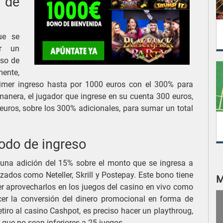
 de
ue se
er un
eso de
ente,
rimer ingreso hasta por 1000 euros con el 300% para
 manera, el jugador que ingrese en su cuenta 300 euros,
euros, sobre los 300% adicionales, para sumar un total
odo de ingreso
una adición del 15% sobre el monto que se ingresa a
zados como Neteller, Skrill y Postepay. Este bono tiene
M
 aprovecharlos en los juegos del casino en vivo como
hacer la conversión del dinero promocional en forma de
 retiro al casino Cashpot, es preciso hacer un playthroug,
 que no sean inferiores a 25 juegos.