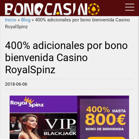
Inicio
»
Blog
»
400% adicionales por bono bienvenida Casino
RoyalSpinz
400% adicionales por bono
bienvenida Casino
RoyalSpinz
2018-06-06