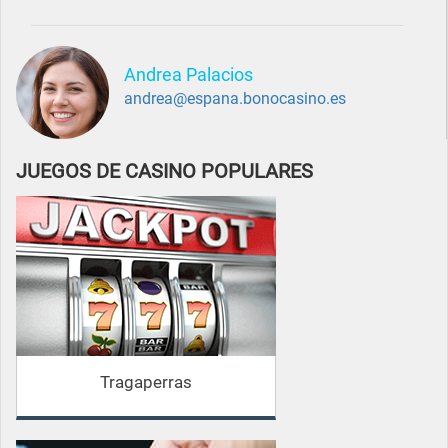
Andrea Palacios
andrea@espana.bonocasino.es
JUEGOS DE CASINO POPULARES
Tragaperras