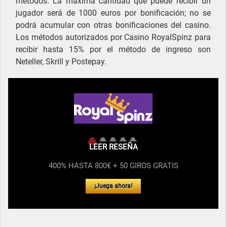
métodos. La máxima cantidad que puede recibir un
jugador será de 1000 euros por bonificación; no se
podrá acumular con otras bonificaciones del casino.
Los métodos autorizados por Casino RoyalSpinz para
recibir hasta 15% por el método de ingreso son
Neteller, Skrill y Postepay.
LEER RESEÑA
400% HASTA 800€ + 50 GIROS GRATIS
¡Juega ahora!