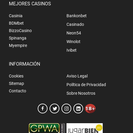
MEJORES CASINOS
Casinia
Bankonbet
BDMbet
Casinado
BizzoCasino
Neon54
Spinanga
Winolot
Myempire
Ivibet
INFORMACIÓN
Cookies
Aviso Legal
Sitemap
Política de Privacidad
Contacto
Sobre Nosotros