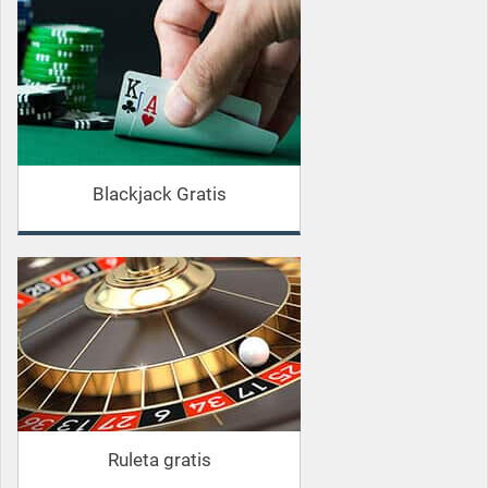
Blackjack Gratis
Ruleta gratis