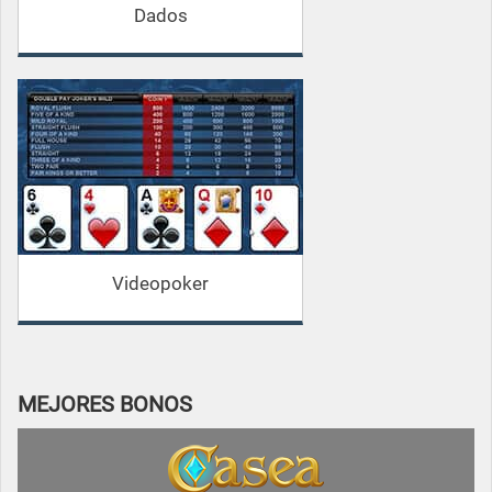
Dados
Videopoker
MEJORES BONOS