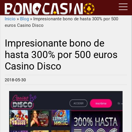
Inicio
»
Blog
»
Impresionante bono de hasta 300% por 500
euros Casino Disco
Impresionante bono de
hasta 300% por 500 euros
Casino Disco
2018-05-30