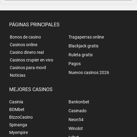
PÁGINAS PRINCIPALES
Bonos de casino
Tragaperras online
Casinos online
Blackjack gratis
Casino dinero real
Ruleta gratis
Casinos crupier en vivo
Pagos
Casinos para movil
Nuevos casinos 2026
Noticias
MEJORES CASINOS
Casinia
Bankonbet
BDMbet
Casinado
BizzoCasino
Neon54
Spinanga
Winolot
Myempire