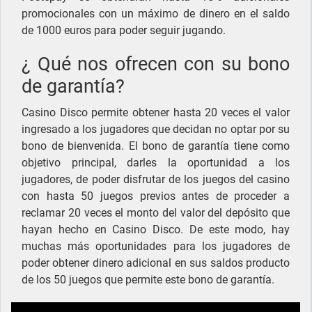
promocionales con un máximo de dinero en el saldo
de 1000 euros para poder seguir jugando.
¿ Qué nos ofrecen con su bono
de garantía?
Casino Disco permite obtener hasta 20 veces el valor
ingresado a los jugadores que decidan no optar por su
bono de bienvenida. El bono de garantía tiene como
objetivo principal, darles la oportunidad a los
jugadores, de poder disfrutar de los juegos del casino
con hasta 50 juegos previos antes de proceder a
reclamar 20 veces el monto del valor del depósito que
hayan hecho en Casino Disco. De este modo, hay
muchas más oportunidades para los jugadores de
poder obtener dinero adicional en sus saldos producto
de los 50 juegos que permite este bono de garantía.