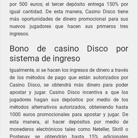
por 500 euros; el tercer depósito entrega 150% por
igual cantidad. De esta manera, Casino Disco tiene
más oportunidades de dinero promocional para sus
nuevos jugadores que hacen sus primeros tres
ingresos.
Bono de casino Disco por
sistema de ingreso
Igualmente, si se hacen los ingresos de dinero a través
de los métodos de pago que están autorizados por
Casino Disco, se obtendrá más dinero para poder
apostar y jugar. Casino Disco incentiva a que los
jugadores hagan sus depósitos por medio de los
métodos alternativos autorizados, obteniendo hasta
1000 euros promocionales para apostar y jugar. De
esta manera, al hacer depósitos por medio de
monederos electrónicos tales como Neteller, Skrill o
Postepay se obtendrán hasta 15% adicionales