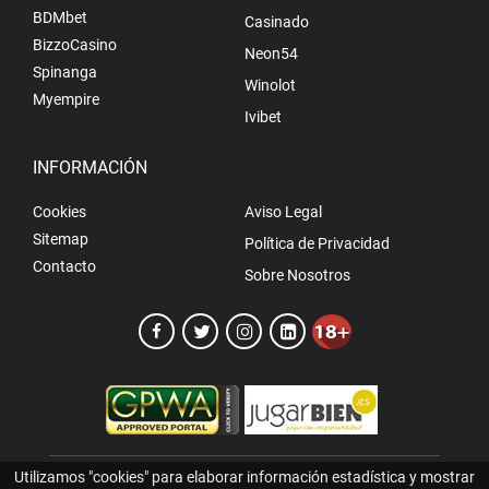
BDMbet
Casinado
BizzoCasino
Neon54
Spinanga
Winolot
Myempire
Ivibet
INFORMACIÓN
Cookies
Aviso Legal
Sitemap
Política de Privacidad
Contacto
Sobre Nosotros
Utilizamos "cookies" para elaborar información estadística y mostrar