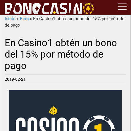
Inicio
»
Blog
»
En Casino1 obtén un bono del 15% por método
de pago
En Casino1 obtén un bono
del 15% por método de
pago
2019-02-21