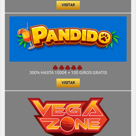
VISITAR
300% HASTA 1000€ + 100 GIROS GRATIS
VISITAR