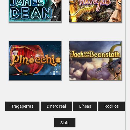
Tragaperras
Dinero real
Líneas
Rodillos
Slots