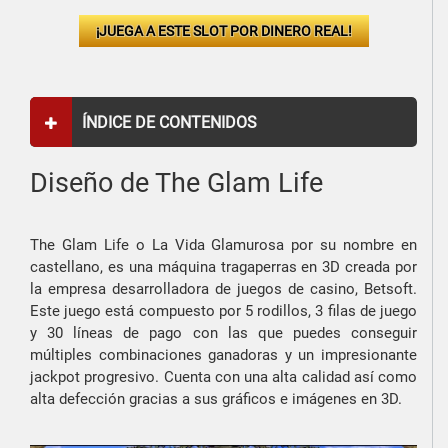
¡JUEGA A ESTE SLOT POR DINERO REAL!
ÍNDICE DE CONTENIDOS
Diseño de The Glam Life
The Glam Life o La Vida Glamurosa por su nombre en
castellano, es una máquina tragaperras en 3D creada por
la empresa desarrolladora de juegos de casino, Betsoft.
Este juego está compuesto por 5 rodillos, 3 filas de juego
y 30 líneas de pago con las que puedes conseguir
múltiples combinaciones ganadoras y un impresionante
jackpot progresivo. Cuenta con una alta calidad así como
alta defección gracias a sus gráficos e imágenes en 3D.