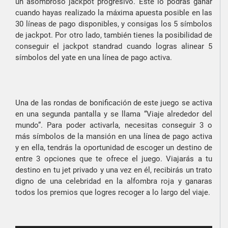
un asombroso jackpot progresivo. Este lo podrás ganar
cuando hayas realizado la máxima apuesta posible en las
30 líneas de pago disponibles, y consigas los 5 símbolos
de jackpot. Por otro lado, también tienes la posibilidad de
conseguir el jackpot standrad cuando logras alinear 5
símbolos del yate en una línea de pago activa.
Una de las rondas de bonificación de este juego se activa
en una segunda pantalla y se llama “Viaje alrededor del
mundo”. Para poder activarla, necesitas conseguir 3 o
más símbolos de la mansión en una línea de pago activa
y en ella, tendrás la oportunidad de escoger un destino de
entre 3 opciones que te ofrece el juego. Viajarás a tu
destino en tu jet privado y una vez en él, recibirás un trato
digno de una celebridad en la alfombra roja y ganaras
todos los premios que logres recoger a lo largo del viaje.