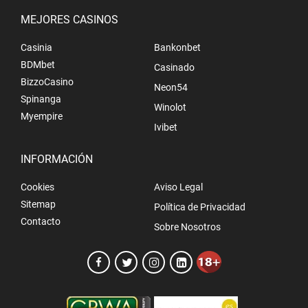
MEJORES CASINOS
Casinia
Bankonbet
BDMbet
Casinado
BizzoCasino
Neon54
Spinanga
Winolot
Myempire
Ivibet
INFORMACIÓN
Cookies
Aviso Legal
Sitemap
Política de Privacidad
Contacto
Sobre Nosotros