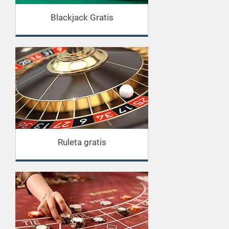
Blackjack Gratis
Ruleta gratis