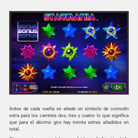
Antes de cada vuelta se añade un símbolo de comodín
extra para los carretes dos, tres y cuatro lo que significa
que para el décimo giro hay treinta extras añadidos en
total.