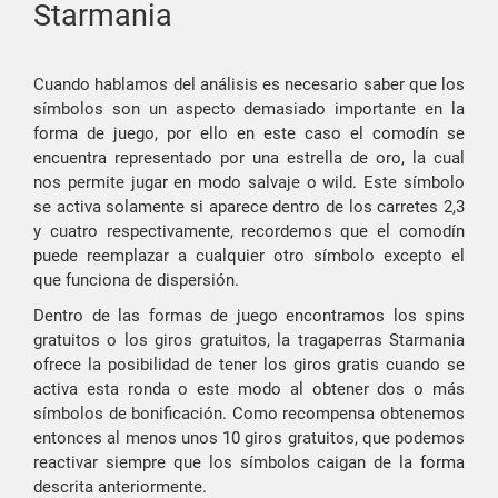
Starmania
Cuando hablamos del análisis es necesario saber que los
símbolos son un aspecto demasiado importante en la
forma de juego, por ello en este caso el comodín se
encuentra representado por una estrella de oro, la cual
nos permite jugar en modo salvaje o wild. Este símbolo
se activa solamente si aparece dentro de los carretes 2,3
y cuatro respectivamente, recordemos que el comodín
puede reemplazar a cualquier otro símbolo excepto el
que funciona de dispersión.
Dentro de las formas de juego encontramos los spins
gratuitos o los giros gratuitos, la tragaperras Starmania
ofrece la posibilidad de tener los giros gratis cuando se
activa esta ronda o este modo al obtener dos o más
símbolos de bonificación. Como recompensa obtenemos
entonces al menos unos 10 giros gratuitos, que podemos
reactivar siempre que los símbolos caigan de la forma
descrita anteriormente.