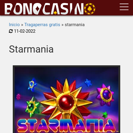
Inicio
»
Tragaperras gratis
»
starmania
11-02-2022
Starmania