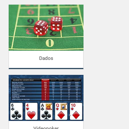
Dados
Videopoker