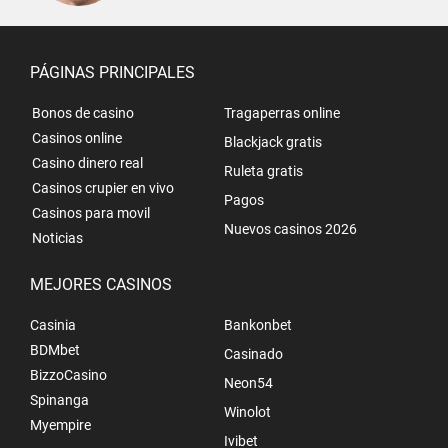
PÁGINAS PRINCIPALES
Bonos de casino
Tragaperras online
Casinos online
Blackjack gratis
Casino dinero real
Ruleta gratis
Casinos crupier en vivo
Pagos
Casinos para movil
Nuevos casinos 2026
Noticias
MEJORES CASINOS
Casinia
Bankonbet
BDMbet
Casinado
BizzoCasino
Neon54
Spinanga
Winolot
Myempire
Ivibet