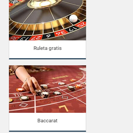
Ruleta gratis
Baccarat