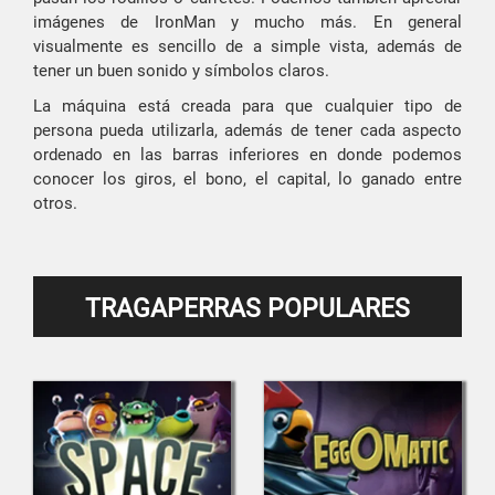
imágenes de IronMan y mucho más. En general
visualmente es sencillo de a simple vista, además de
tener un buen sonido y símbolos claros.
La máquina está creada para que cualquier tipo de
persona pueda utilizarla, además de tener cada aspecto
ordenado en las barras inferiores en donde podemos
conocer los giros, el bono, el capital, lo ganado entre
otros.
TRAGAPERRAS POPULARES