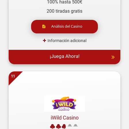
100% hasta 500€
200 tiradas gratis
Análisis del Casino
Información adicional
¡Juega Ahora!
11
iWild Casino