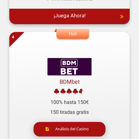
¡Juega Ahora!
4
BDMbet
100% hasta 150€
150 tiradas gratis
Análisis del Casino