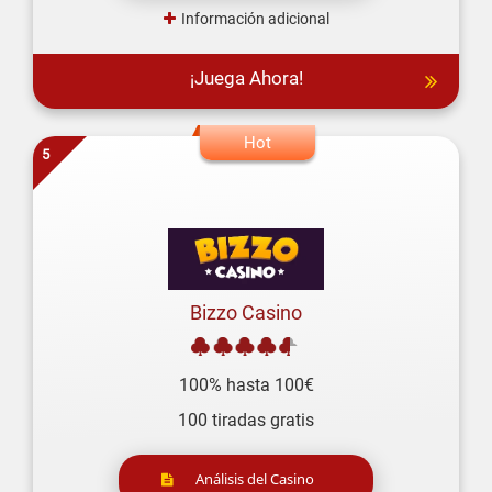
Información adicional
¡Juega Ahora!
5
Bizzo Casino
100% hasta 100€
100 tiradas gratis
Análisis del Casino