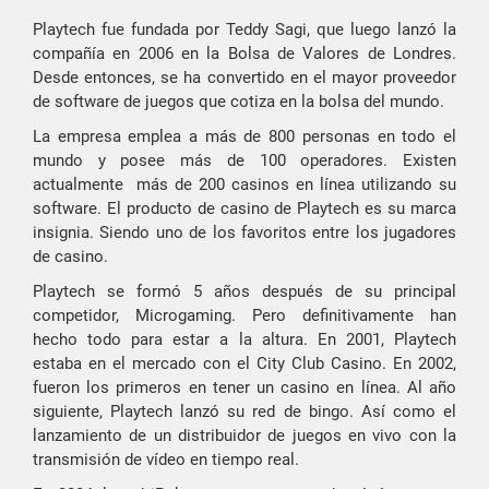
Playtech fue fundada por Teddy Sagi, que luego lanzó la
compañía en 2006 en la Bolsa de Valores de Londres.
Desde entonces, se ha convertido en el mayor proveedor
de software de juegos que cotiza en la bolsa del mundo.
La empresa emplea a más de 800 personas en todo el
mundo y posee más de 100 operadores. Existen
actualmente más de 200 casinos en línea utilizando su
software. El producto de casino de Playtech es su marca
insignia. Siendo uno de los favoritos entre los jugadores
de casino.
Playtech se formó 5 años después de su principal
competidor, Microgaming. Pero definitivamente han
hecho todo para estar a la altura. En 2001, Playtech
estaba en el mercado con el City Club Casino. En 2002,
fueron los primeros en tener un casino en línea. Al año
siguiente, Playtech lanzó su red de bingo. Así como el
lanzamiento de un distribuidor de juegos en vivo con la
transmisión de vídeo en tiempo real.