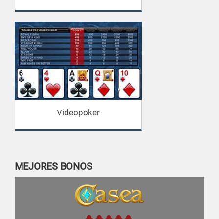
Videopoker
MEJORES BONOS