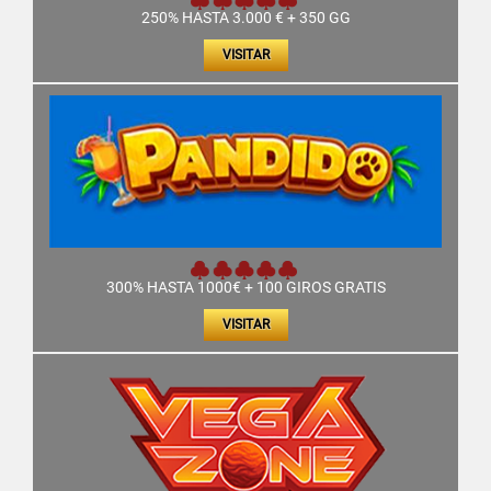
250% HASTA 3.000 € + 350 GG
VISITAR
300% HASTA 1000€ + 100 GIROS GRATIS
VISITAR