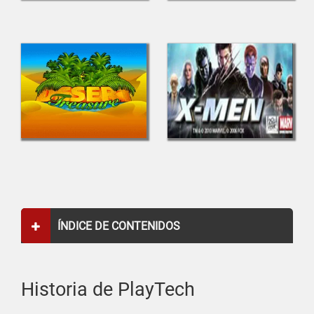
ÍNDICE DE CONTENIDOS
Historia de PlayTech