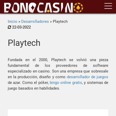
Inicio
»
Desarrolladores
»
Playtech
22-03-2022
Playtech
Fundada en el 2000, Playtech se volvió una pieza
fundamental de los proveedores de software
especializado en casino. Son una empresa que sobresale
en la producción, diseño y como
desarrollador de juegos
de azar. Como el póker,
bingo online gratis
, y sistemas de
juego basados en habilidades.