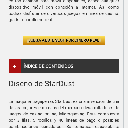
en los casinos para móvil disponibles, desde cualquier
dispositivo móvil con conexión a internet. Así como
podrás disfrutar de divertidos juegos en linea de casino,
gratis o por dinero real.
¡JUEGA A ESTE SLOT POR DINERO REAL!
ÍNDICE DE CONTENIDOS
Diseño de StarDust
La máquina tragaperras StarDust es una invención de una
de las mejores empresas del mercado desarrolladores de
juegos de casino online, Microgaming. Está compuesta
por 3 filas, 5 rodillos y 40 líneas de pago o posibles
combinaciones ganadoras. Su temática espacial, te