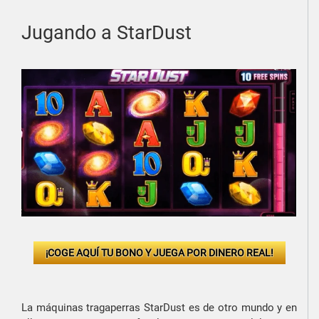
Jugando a StarDust
¡COGE AQUÍ TU BONO Y JUEGA POR DINERO REAL!
La máquinas tragaperras StarDust es de otro mundo y en