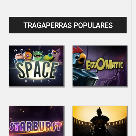
TRAGAPERRAS POPULARES