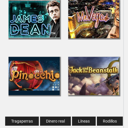
Tragaperras
Dinero real
Líneas
Rodillos