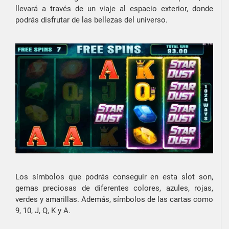
llevará a través de un viaje al espacio exterior, donde
podrás disfrutar de las bellezas del universo.
Los símbolos que podrás conseguir en esta slot son,
gemas preciosas de diferentes colores, azules, rojas,
verdes y amarillas. Además, símbolos de las cartas como
9, 10, J, Q, K y A.