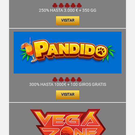
250% HASTA 3.000 € + 350 GG
VISITAR
300% HASTA 1000€ + 100 GIROS GRATIS
VISITAR