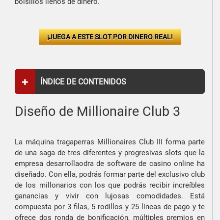
bolsillos llenos de dinero.
¡JUEGA A ESTE SLOT POR DINERO REAL!
ÍNDICE DE CONTENIDOS
Diseño de Millionaire Club 3
La máquina tragaperras Millionaires Club III forma parte
de una saga de tres diferentes y progresivas slots que la
empresa desarrollaodra de software de casino online ha
diseñado. Con ella, podrás formar parte del exclusivo club
de los millonarios con los que podrás recibir increíbles
ganancias y vivir con lujosas comodidades. Está
compuesta por 3 filas, 5 rodillos y 25 líneas de pago y te
ofrece dos ronda de bonificación, múltiples premios en