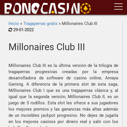
Inicio
»
Tragaperras gratis
»
Millonaires Club III
29-01-2022
Millonaires Club III
Millionaires Club III es la última versión de la trilogía de
tragaperras progresivas creadas por la empresa
desarrolladora de software de casino online, Amaya
Gaming. A diferencia de la primera slot de esta saga,
Millionaires Club I que es una tragaperras clásica y, al
igual que la segunda versión, Millionaires Club II, es un
juego de 5 rodillos. Esta slot les ofrece a sus jugadores
los mejores premios y las ganancias más altas además
de un increíbles jackpot progresivo. No dejes de jugarla
en los mejores casinos por dinero real y salir con los