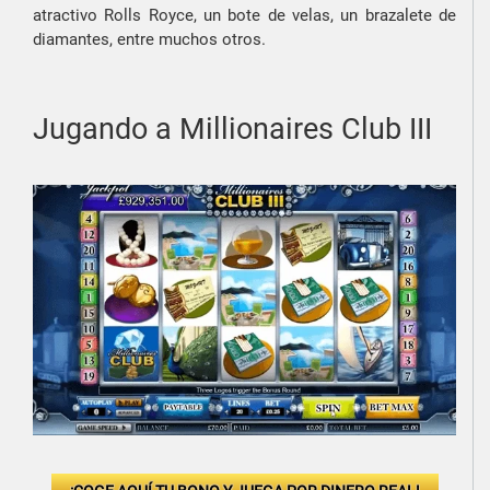
atractivo Rolls Royce, un bote de velas, un brazalete de
diamantes, entre muchos otros.
Jugando a Millionaires Club III