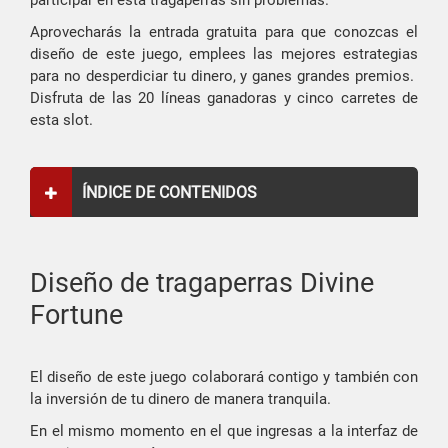
participar en esta tragaperras sin problemas.
Aprovecharás la entrada gratuita para que conozcas el
diseño de este juego, emplees las mejores estrategias
para no desperdiciar tu dinero, y ganes grandes premios.
Disfruta de las 20 líneas ganadoras y cinco carretes de
esta slot.
ÍNDICE DE CONTENIDOS
Diseño de tragaperras Divine
Fortune
El diseño de este juego colaborará contigo y también con
la inversión de tu dinero de manera tranquila.
En el mismo momento en el que ingresas a la interfaz de