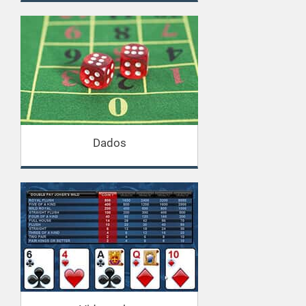
Dados