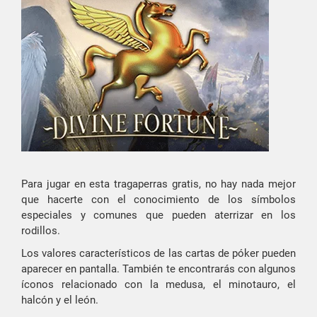
Para jugar en esta tragaperras gratis, no hay nada mejor
que hacerte con el conocimiento de los símbolos
especiales y comunes que pueden aterrizar en los
rodillos.
Los valores característicos de las cartas de póker pueden
aparecer en pantalla. También te encontrarás con algunos
íconos relacionado con la medusa, el minotauro, el
halcón y el león.