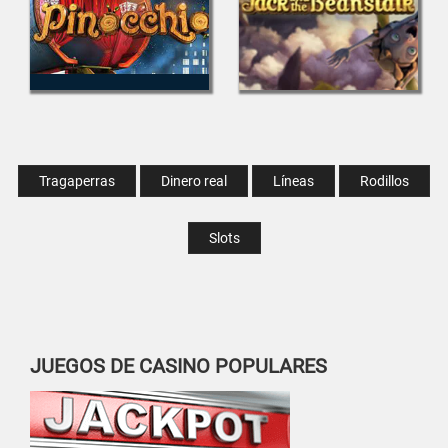
Tragaperras
Dinero real
Líneas
Rodillos
Slots
JUEGOS DE CASINO POPULARES