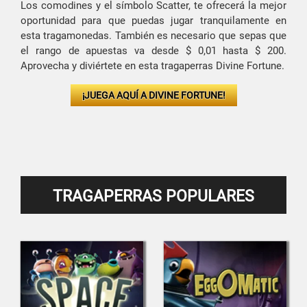
Los comodines y el símbolo Scatter, te ofrecerá la mejor
oportunidad para que puedas jugar tranquilamente en
esta tragamonedas. También es necesario que sepas que
el rango de apuestas va desde $ 0,01 hasta $ 200.
Aprovecha y diviértete en esta tragaperras Divine Fortune.
¡JUEGA AQUÍ A DIVINE FORTUNE!
TRAGAPERRAS POPULARES