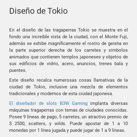
Diseño de Tokio
En el diseño de las tragaperras Tokio se muestra en el
fondo una increíble vista de la ciudad, con el Monte Fuji,
además se exhibe magníficamente el rostro de geisha en
la parte superior derecha de los carretes y símbolos
animados que contienen templos japoneses y objetos de
sus edificios de vidrio, acero, anuncios, trenes bala y
puentes.
Este diseño recalca numerosas cosas llamativas de la
ciudad de Tokio, inclusive una mezcla de elementos
tradicionales y modernos de esta ciudad japonesa.
El diseñador de slots B3W Gaming
implanta diversas
máquinas tragaperras con temas de ciudades conocidas.
Posee 9 líneas de pago, 5 carretes, un atractivo premio de
$ 2500, scatters, y wilds. Puede apostar de 1 a 10
monedas por 1 línea jugada y puede jugar de 1 a 9 líneas.