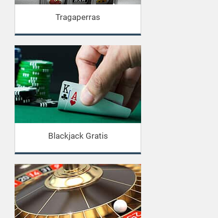
Tragaperras
Blackjack Gratis