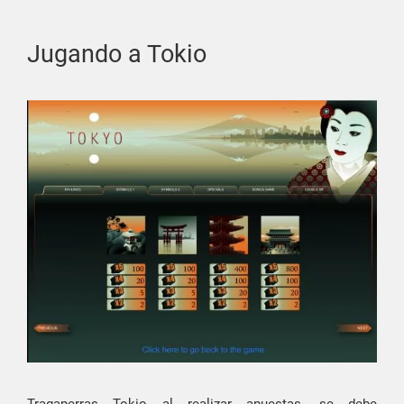
Jugando a Tokio
Tragaperras Tokio al realizar apuestas, se debe