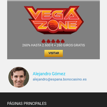
260% HASTA 2.600 € + 260 GIROS GRATIS
VISITAR
Alejandro Gómez
alejandro@espana.bonocasino.es
PÁGINAS PRINCIPALES