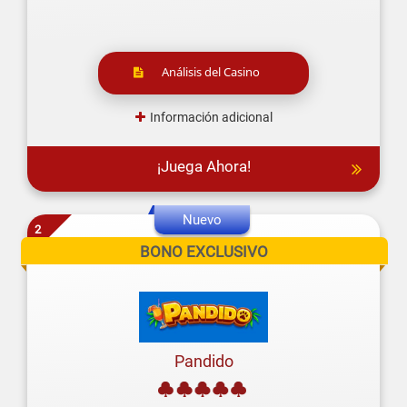
Análisis del Casino
Información adicional
¡Juega Ahora!
2
BONO EXCLUSIVO
Pandido