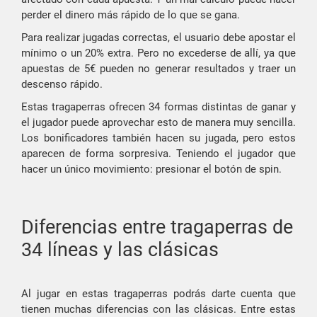
perder el dinero más rápido de lo que se gana.
Para realizar jugadas correctas, el usuario debe apostar el
mínimo o un 20% extra. Pero no excederse de allí, ya que
apuestas de 5€ pueden no generar resultados y traer un
descenso rápido.
Estas tragaperras ofrecen 34 formas distintas de ganar y
el jugador puede aprovechar esto de manera muy sencilla.
Los bonificadores también hacen su jugada, pero estos
aparecen de forma sorpresiva. Teniendo el jugador que
hacer un único movimiento: presionar el botón de spin.
Diferencias entre tragaperras de
34 líneas y las clásicas
Al jugar en estas tragaperras podrás darte cuenta que
tienen muchas diferencias con las clásicas. Entre estas