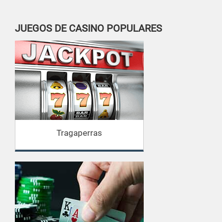
JUEGOS DE CASINO POPULARES
Tragaperras