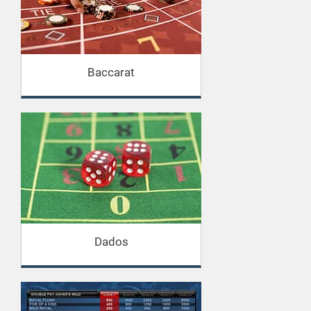
Baccarat
Dados