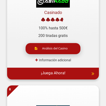
Casinado
100% hasta 500€
200 tiradas gratis
Análisis del Casino
Información adicional
¡Juega Ahora!
8