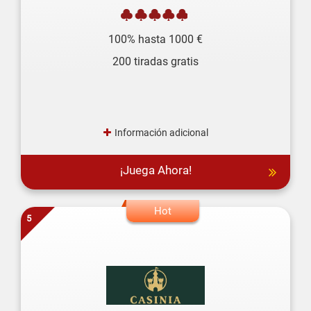
100% hasta 1000 €
200 tiradas gratis
Información adicional
¡Juega Ahora!
5