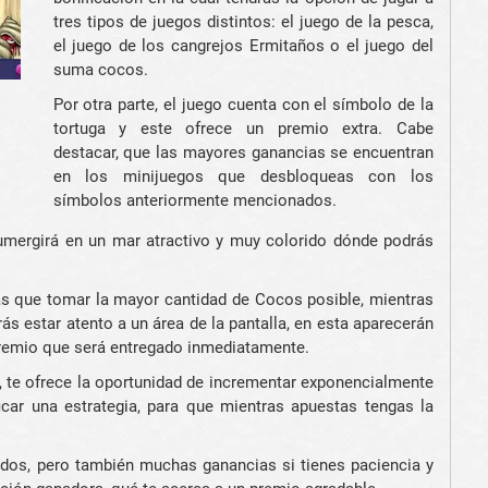
tres tipos de juegos distintos: el juego de la pesca,
el juego de los cangrejos Ermitaños o el juego del
suma cocos.
Por otra parte, el juego cuenta con el símbolo de la
tortuga y este ofrece un premio extra. Cabe
destacar, que las mayores ganancias se encuentran
en los minijuegos que desbloqueas con los
símbolos anteriormente mencionados.
sumergirá en un mar atractivo y muy colorido dónde podrás
ás que tomar la mayor cantidad de Cocos posible, mientras
s estar atento a un área de la pantalla, en esta aparecerán
 premio que será entregado inmediatamente.
 te ofrece la oportunidad de incrementar exponencialmente
icar una estrategia, para que mientras apuestas tengas la
idos, pero también muchas ganancias si tienes paciencia y