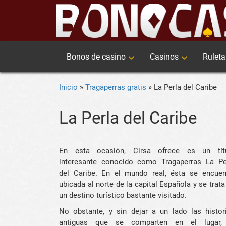
Bonos de casino
Casinos
Ruleta
Inicio
»
Tragaperras gratis
»
La Perla del Caribe
La Perla del Caribe
En esta ocasión, Cirsa ofrece es un tít
interesante conocido como Tragaperras La Pe
del Caribe. En el mundo real, ésta se encuen
ubicada al norte de la capital Española y se trata
un destino turístico bastante visitado.
No obstante, y sin dejar a un lado las histor
antiguas que se comparten en el lugar,