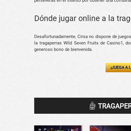
perseveras en el intento por obtener una combina
Dónde jugar online a la tra
Desafortunadamente, Cirsa no dispone de juegos
la tragaperras Wild Seven Fruits de Casino1, do
generoso bono de bienvenida.
¡JUEGA A 
TRAGAPER