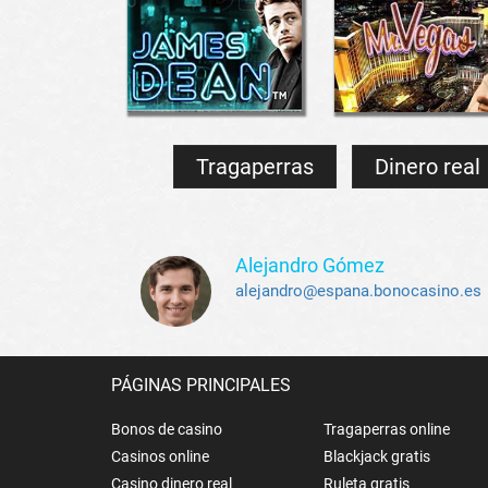
Tragaperras
Dinero real
Alejandro Gómez
alejandro@espana.bonocasino.es
PÁGINAS PRINCIPALES
Bonos de casino
Tragaperras online
Casinos online
Blackjack gratis
Casino dinero real
Ruleta gratis