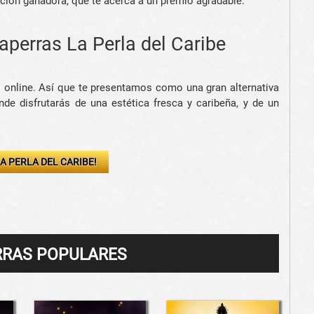
ción ganadora, qué te acerca a un premio agradable.
gaperras La Perla del Caribe
 online. Así que te presentamos como una gran alternativa
nde disfrutarás de una estética fresca y caribeña, y de un
LA PERLA DEL CARIBE!
RAS POPULARES