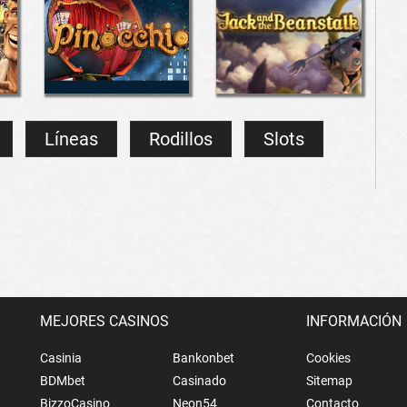
Líneas
Rodillos
Slots
MEJORES CASINOS
INFORMACIÓN
Casinia
Bankonbet
Cookies
BDMbet
Casinado
Sitemap
BizzoCasino
Neon54
Contacto