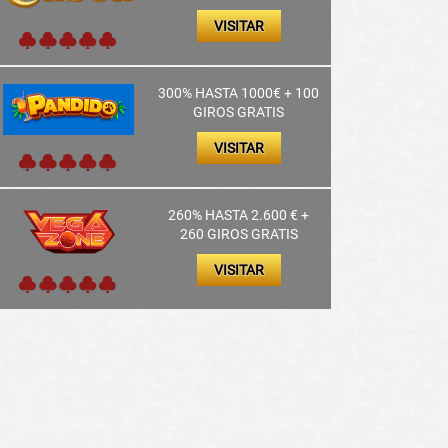
VISITAR
300% HASTA 1000€ + 100
GIROS GRATIS
VISITAR
260% HASTA 2.600 € +
260 GIROS GRATIS
VISITAR