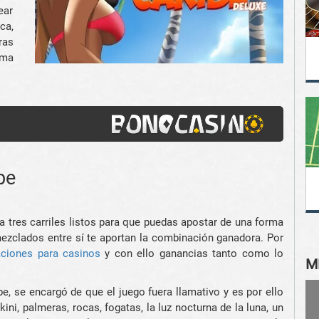
ear
ca,
ras
ima
be
a tres carriles listos para que puedas apostar de una forma
zclados entre sí te aportan la combinación ganadora. Por
aciones para casinos
y con ello ganancias tanto como lo
M
be, se encargó de que el juego fuera llamativo y es por ello
ni, palmeras, rocas, fogatas, la luz nocturna de la luna, un