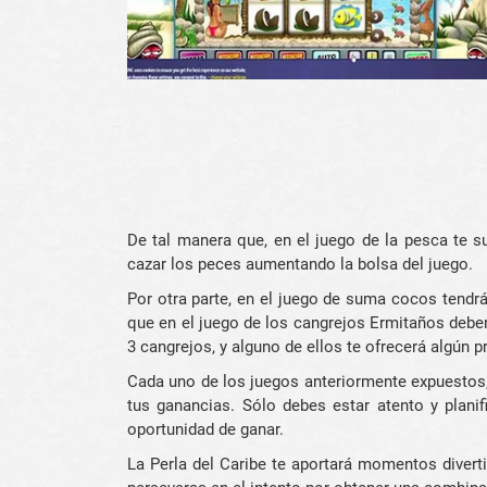
De tal manera que, en el juego de la pesca te 
cazar los peces aumentando la bolsa del juego.
Por otra parte, en el juego de suma cocos tendr
que en el juego de los cangrejos Ermitaños deberá
3 cangrejos, y alguno de ellos te ofrecerá algún
Cada uno de los juegos anteriormente expuestos,
tus ganancias. Sólo debes estar atento y planif
oportunidad de ganar.
La Perla del Caribe te aportará momentos divert