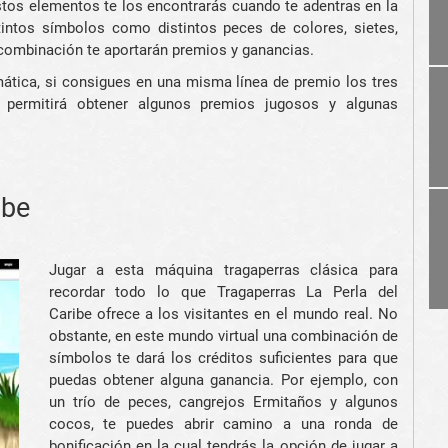
tos elementos te los encontrarás cuando te adentras en la
stintos símbolos como distintos peces de colores, sietes,
combinación te aportarán premios y ganancias.
ática, si consigues en una misma línea de premio los tres
 permitirá obtener algunos premios jugosos y algunas
ibe
Jugar a esta máquina tragaperras clásica para
recordar todo lo que Tragaperras La Perla del
Caribe ofrece a los visitantes en el mundo real. No
obstante, en este mundo virtual una combinación de
símbolos te dará los créditos suficientes para que
puedas obtener alguna ganancia. Por ejemplo, con
un trío de peces, cangrejos Ermitaños y algunos
cocos, te puedes abrir camino a una ronda de
bonificación en la cual tendrás la opción de jugar a