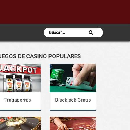
UEGOS DE CASINO POPULARES
Tragaperras
Blackjack Gratis