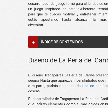
desarrollador del juego tomó para si la idea de cr
un juego inspirado en esta exuberante temáti
para que te puedas motivar y entretener mient
estás apostando hasta alcanzar la máx
diversión.
ÍNDICE DE CONTENIDOS
Diseño de La Perla del Cari
El diseño Tragaperras La Perla del Caribe present
segura Hasta que aparezcan los símbolos que me
otra parte, podrás
obtener todo tipo de bonific
deseas.
El desarrollador de Tragaperras La Perla del Cari
que incluyó elementos como el mar, chicas en biki