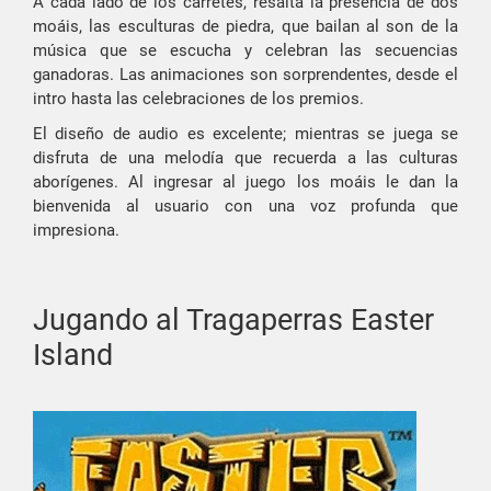
A cada lado de los carretes, resalta la presencia de dos
moáis, las esculturas de piedra, que bailan al son de la
música que se escucha y celebran las secuencias
ganadoras. Las animaciones son sorprendentes, desde el
intro hasta las celebraciones de los premios.
El diseño de audio es excelente; mientras se juega se
disfruta de una melodía que recuerda a las culturas
aborígenes. Al ingresar al juego los moáis le dan la
bienvenida al usuario con una voz profunda que
impresiona.
Jugando al Tragaperras Easter
Island