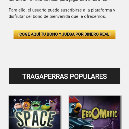
Para ello, el usuario puede suscribirse a la plataforma y
disfrutar del bono de bienvenida que le ofrecemos.
¡COGE AQUÍ TU BONO Y JUEGA POR DINERO REAL!
TRAGAPERRAS POPULARES