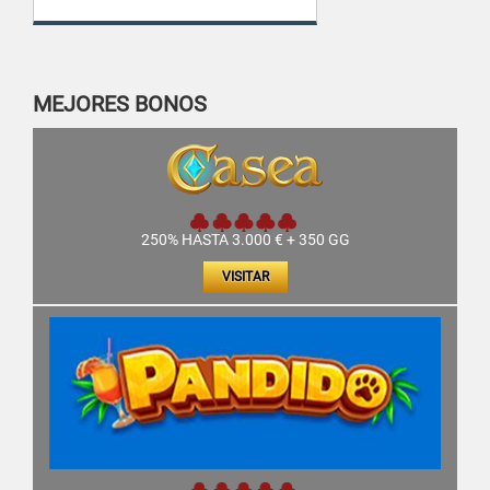
MEJORES BONOS
250% HASTA 3.000 € + 350 GG
VISITAR