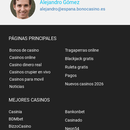
Alejandro Gómez
alejandro@espana.bonocasino.es
PÁGINAS PRINCIPALES
Bonos de casino
Tragaperras online
Casinos online
Blackjack gratis
Casino dinero real
Ruleta gratis
Casinos crupier en vivo
Pagos
Casinos para movil
Nuevos casinos 2026
Noticias
MEJORES CASINOS
Casinia
Bankonbet
BDMbet
Casinado
BizzoCasino
Neon54