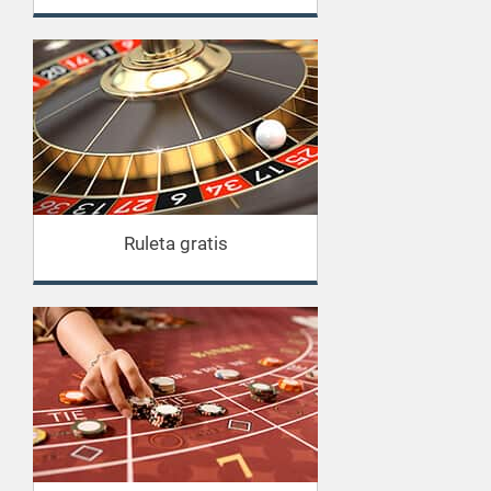
Ruleta gratis