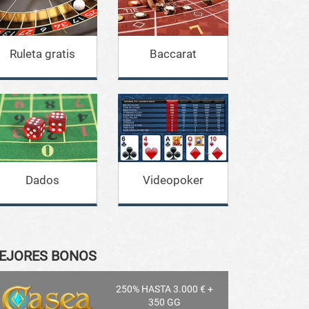
Ruleta gratis
Baccarat
Dados
Videopoker
EJORES BONOS
250% HASTA 3.000 € +
350 GG