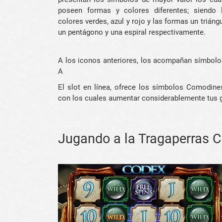
poseen formas y colores diferentes; siendo 
colores verdes, azul y rojo y las formas un triángu
un pentágono y una espiral respectivamente.
A los iconos anteriores, los acompañan símbolos
A
El slot en línea, ofrece los símbolos Comodines
con los cuales aumentar considerablemente tus g
Jugando a la Tragaperras 