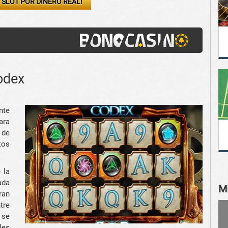
E SLOT POR DINERO REAL!
odex
nte
ara
 de
tos
 la
ada
M
ran
tre
 se
les