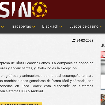
Tragaperras
Blackjack
Juegos de casino
24-03-2023
J
empresa de slots Leander Games. La compañía es conocida
ras y enganchantes, y Codex no es la excepción.
d en gráficos y animaciones con la cual desempeñarte, para
arias combinaciones ganadoras de forma fácil y cómoda, con
amonedas en línea Codex está disponible en sistemas
ean sistemas IOS o Android.