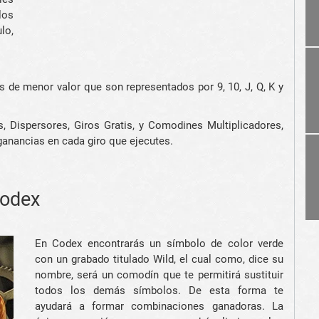
los
lo,
 de menor valor que son representados por 9, 10, J, Q, K y
, Dispersores, Giros Gratis, y Comodines Multiplicadores,
anancias en cada giro que ejecutes.
Codex
En Codex encontrarás un símbolo de color verde
con un grabado titulado Wild, el cual como, dice su
nombre, será un comodín que te permitirá sustituir
todos los demás símbolos. De esta forma te
ayudará a formar combinaciones ganadoras. La