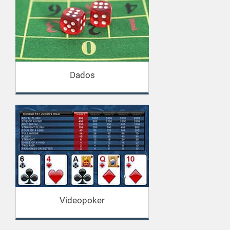
Dados
Videopoker