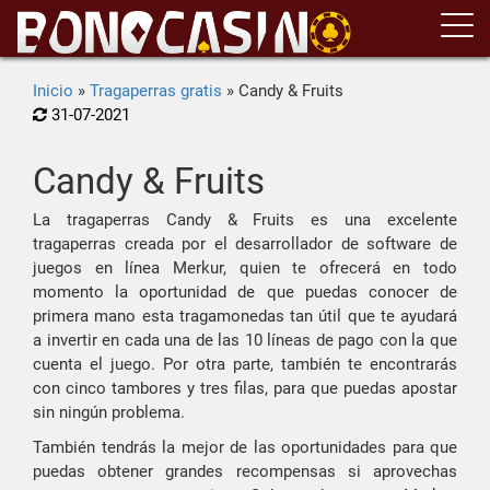
Inicio
»
Tragaperras gratis
»
Candy & Fruits
31-07-2021
Candy & Fruits
La tragaperras Candy & Fruits es una excelente
tragaperras creada por el desarrollador de software de
juegos en línea Merkur, quien te ofrecerá en todo
momento la oportunidad de que puedas conocer de
primera mano esta tragamonedas tan útil que te ayudará
a invertir en cada una de las 10 líneas de pago con la que
cuenta el juego. Por otra parte, también te encontrarás
con cinco tambores y tres filas, para que puedas apostar
sin ningún problema.
También tendrás la mejor de las oportunidades para que
puedas obtener grandes recompensas si aprovechas