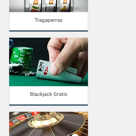
Tragaperras
Blackjack Gratis