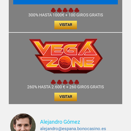
300% HASTA 1000€ + 100 GIROS GRATIS
VISITAR
260% HASTA 2.600 € + 260 GIROS GRATIS
VISITAR
Alejandro Gómez
alejandro@espana.bonocasino.es