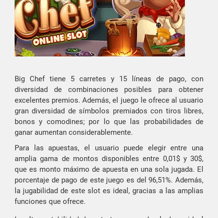
Big Chef tiene 5 carretes y 15 líneas de pago, con
diversidad de combinaciones posibles para obtener
excelentes premios. Además, el juego le ofrece al usuario
gran diversidad de símbolos premiados con tiros libres,
bonos y comodines; por lo que las probabilidades de
ganar aumentan considerablemente.
Para las apuestas, el usuario puede elegir entre una
amplia gama de montos disponibles entre 0,01$ y 30$,
que es monto máximo de apuesta en una sola jugada. El
porcentaje de pago de este juego es del 96,51%. Además,
la jugabilidad de este slot es ideal, gracias a las amplias
funciones que ofrece.