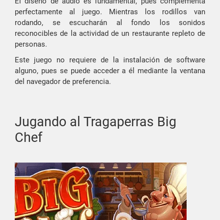
El diseño de audio es fundamental, pues complementa
perfectamente al juego. Mientras los rodillos van
rodando, se escucharán al fondo los sonidos
reconocibles de la actividad de un restaurante repleto de
personas.
Este juego no requiere de la instalación de software
alguno, pues se puede acceder a él mediante la ventana
del navegador de preferencia.
Jugando al Tragaperras Big
Chef