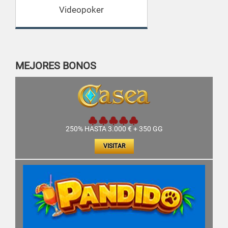
Videopoker
MEJORES BONOS
250% HASTA 3.000 € + 350 GG
VISITAR