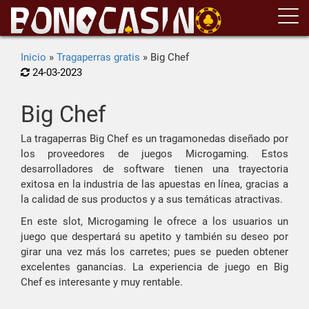
Inicio
»
Tragaperras gratis
»
Big Chef
24-03-2023
Big Chef
La tragaperras Big Chef es un tragamonedas diseñado por
los proveedores de juegos Microgaming. Estos
desarrolladores de software tienen una trayectoria
exitosa en la industria de las apuestas en línea, gracias a
la calidad de sus productos y a sus temáticas atractivas.
En este slot, Microgaming le ofrece a los usuarios un
juego que despertará su apetito y también su deseo por
girar una vez más los carretes; pues se pueden obtener
excelentes ganancias. La experiencia de juego en Big
Chef es interesante y muy rentable.