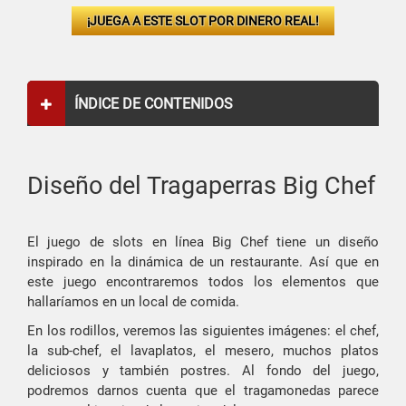
¡JUEGA A ESTE SLOT POR DINERO REAL!
ÍNDICE DE CONTENIDOS
Diseño del Tragaperras Big Chef
El juego de slots en línea Big Chef tiene un diseño
inspirado en la dinámica de un restaurante. Así que en
este juego encontraremos todos los elementos que
hallaríamos en un local de comida.
En los rodillos, veremos las siguientes imágenes: el chef,
la sub-chef, el lavaplatos, el mesero, muchos platos
deliciosos y también postres. Al fondo del juego,
podremos darnos cuenta que el tragamonedas parece