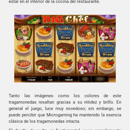
estar en el interior de la cocina del restaurante.
Tanto las imágenes como los colores de este
tragamonedas resaltan gracias a su nitidez y brillo. En
general el juego, luce muy novedoso; sin embargo, se
puede percibir que Microgaming ha mantenido la esencia
clásica de los tragamonedas intacta.