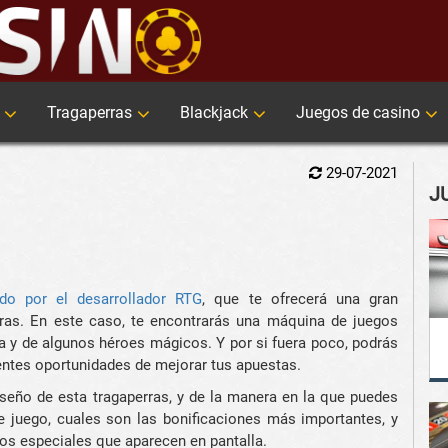
Tragaperras
Blackjack
Juegos de casino
29-07-2021
J
do por el desarrollador RTG
, que te ofrecerá una gran
rras. En este caso, te encontrarás una máquina de juegos
ia y de algunos héroes mágicos. Y por si fuera poco, podrás
entes oportunidades de mejorar tus apuestas.
seño de esta tragaperras, y de la manera en la que puedes
e juego, cuales son las bonificaciones más importantes, y
os especiales que aparecen en pantalla.