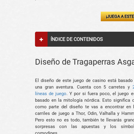
¡JUEGA A EST
ÍNDICE DE CONTENIDOS
Diseño de Tragaperras Asg
El diseño de este juego de casino está basado
una gran aventura. Cuenta con 5 carretes y
líneas de juego
. Y por si fuera poco, el juego e
basado en la mitología nórdica. Esto significa 
como parte del diseño te vas a encontrar en 
carriles de juego a Thor, Odin, Valhalla y Hamm
Pero esto no es todo, también te llevarás gran
sorpresas con las apuestas y los símbo
comodines.