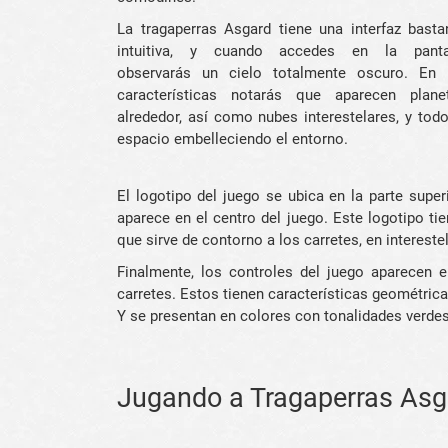
La tragaperras Asgard tiene una interfaz basta
intuitiva, y cuando accedes en la panta
observarás un cielo totalmente oscuro. En 
características notarás que aparecen plane
alrededor, así como nubes interestelares, y todo
espacio embelleciendo el entorno.
El logotipo del juego se ubica en la parte supe
aparece en el centro del juego. Este logotipo ti
que sirve de contorno a los carretes, en intereste
Finalmente, los controles del juego aparecen e
carretes. Estos tienen características geométrica
Y se presentan en colores con tonalidades verdes,
Jugando a Tragaperras Asg