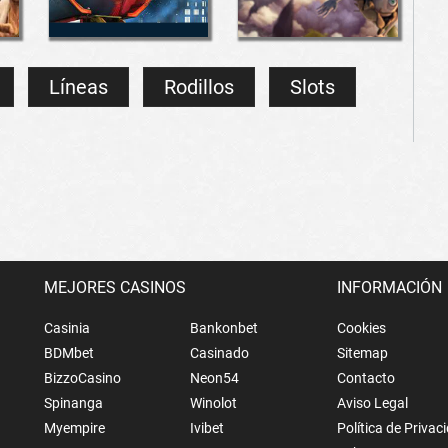
Líneas
Rodillos
Slots
MEJORES CASINOS
INFORMACIÓN
Casinia
Bankonbet
Cookies
BDMbet
Casinado
Sitemap
BizzoCasino
Neon54
Contacto
Spinanga
Winolot
Aviso Legal
Myempire
Ivibet
Política de Privac