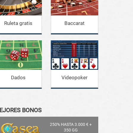
Ruleta gratis
Baccarat
Dados
Videopoker
EJORES BONOS
250% HASTA 3.000 € +
350 GG