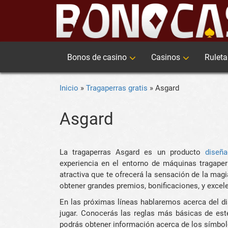
Bonos de casino
Casinos
Ruleta
Inicio
»
Tragaperras gratis
»
Asgard
Asgard
La tragaperras Asgard es un producto
diseña
experiencia en el entorno de máquinas tragape
atractiva que te ofrecerá la sensación de la mag
obtener grandes premios, bonificaciones, y excel
En las próximas líneas hablaremos acerca del di
jugar. Conocerás las reglas más básicas de est
podrás obtener información acerca de los símbol