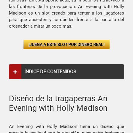
famosas. En esta oportunidad, su ímpetu los ha llevado a
las fronteras de la provocación. An Evening with Holly
Madison es un slot creado para tentar a los jugadores
para que apuesten y se queden frente a la pantalla del
ordenador a mirar un poco más.
¡JUEGA A ESTE SLOT POR DINERO REAL!
ÍNDICE DE CONTENIDOS
Diseño de la tragaperras An
Evening with Holly Madison
An Evening with Holly Madison tiene un diseño que