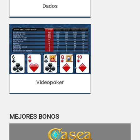
Dados
Videopoker
MEJORES BONOS