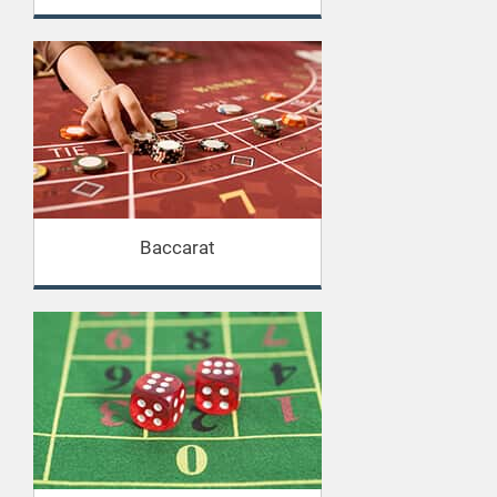
Baccarat