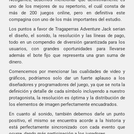
uno de los mejores de su repertorio, el cuál consta de
más de 200 juegos online, pero en definitiva este
compagina con uno de los más importantes del estudio.
Los puntos a favor de Tragaperras Adventure Jack serian
el diseño, el sonido, la resolución y las líneas de pago,
todo en un compendio de diversión garantizada para los
usuarios, con grandes oportunidades para llevarse
además el bote fijo que representa una gran suma de
dinero.
Comencemos por mencionar las cualidades de video y
gráficos, podríamos solo dar un fuerte aplauso a los
diseñadores y programadores del juego, ya que se nota la
definición y detalle de cada símbolo incluyendo a nuestro
protagonista, la resolución es óptima y la distribución de
los elementos de imagen perfectamente encuadrados.
En cuanto al sonido, también debemos darle un punto
positivo, el mismo se encuentra acorde a la historia y
está perfectamente sincronizado con cada evento que
ocurre, dando más participación a los jugadores.