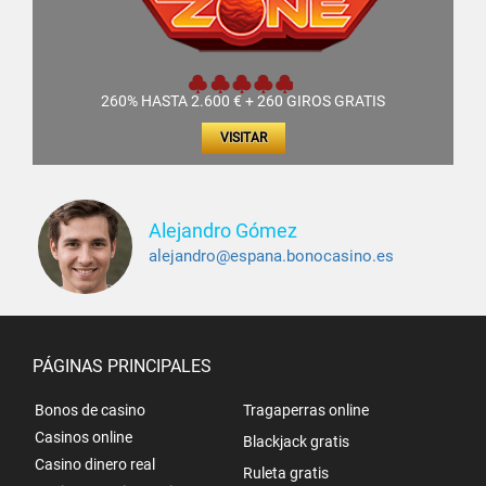
260% HASTA 2.600 € + 260 GIROS GRATIS
VISITAR
Alejandro Gómez
alejandro@espana.bonocasino.es
PÁGINAS PRINCIPALES
Bonos de casino
Tragaperras online
Casinos online
Blackjack gratis
Casino dinero real
Ruleta gratis