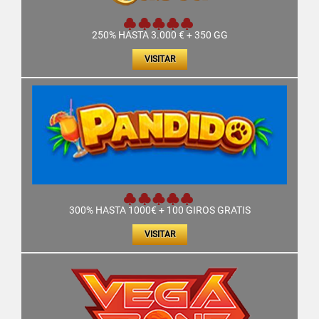
250% HASTA 3.000 € + 350 GG
VISITAR
300% HASTA 1000€ + 100 GIROS GRATIS
VISITAR