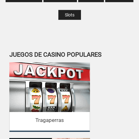
Slots
JUEGOS DE CASINO POPULARES
Tragaperras