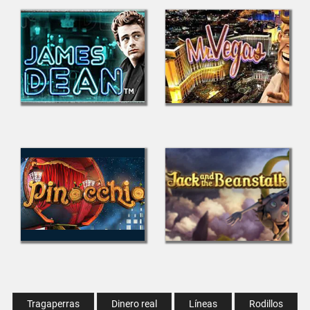
Tragaperras
Dinero real
Líneas
Rodillos