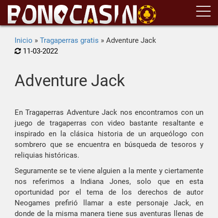
Inicio
»
Tragaperras gratis
»
Adventure Jack
11-03-2022
Adventure Jack
En Tragaperras Adventure Jack nos encontramos con un
juego de tragaperras con video bastante resaltante e
inspirado en la clásica historia de un arqueólogo con
sombrero que se encuentra en búsqueda de tesoros y
reliquias históricas.
Seguramente se te viene alguien a la mente y ciertamente
nos referimos a Indiana Jones, solo que en esta
oportunidad por el tema de los derechos de autor
Neogames prefirió llamar a este personaje Jack, en
donde de la misma manera tiene sus aventuras llenas de