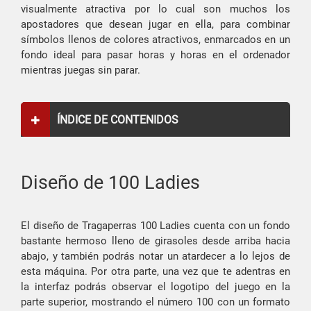
visualmente atractiva por lo cual son muchos los
apostadores que desean jugar en ella, para combinar
símbolos llenos de colores atractivos, enmarcados en un
fondo ideal para pasar horas y horas en el ordenador
mientras juegas sin parar.
ÍNDICE DE CONTENIDOS
Diseño de 100 Ladies
El diseño de Tragaperras 100 Ladies cuenta con un fondo
bastante hermoso lleno de girasoles desde arriba hacia
abajo, y también podrás notar un atardecer a lo lejos de
esta máquina. Por otra parte, una vez que te adentras en
la interfaz podrás observar el logotipo del juego en la
parte superior, mostrando el número 100 con un formato