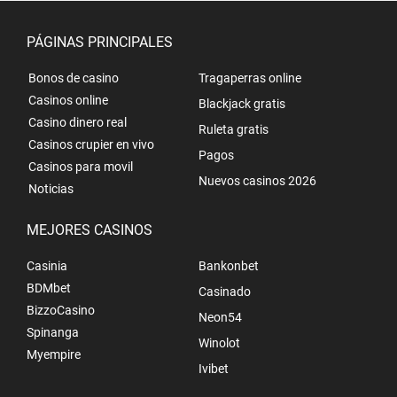
PÁGINAS PRINCIPALES
Bonos de casino
Tragaperras online
Casinos online
Blackjack gratis
Casino dinero real
Ruleta gratis
Casinos crupier en vivo
Pagos
Casinos para movil
Nuevos casinos 2026
Noticias
MEJORES CASINOS
Casinia
Bankonbet
BDMbet
Casinado
BizzoCasino
Neon54
Spinanga
Winolot
Myempire
Ivibet