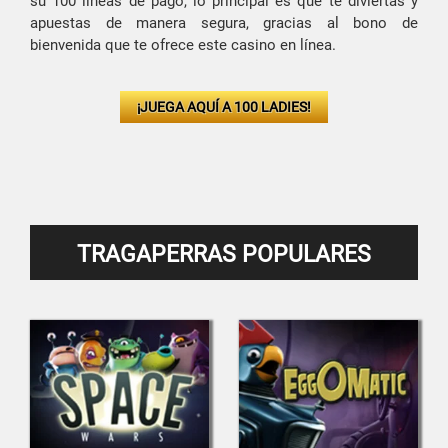
su 100 líneas de pago, lo principal es que te diviertas y
apuestas de manera segura, gracias al bono de
bienvenida que te ofrece este casino en línea.
¡JUEGA AQUÍ A 100 LADIES!
TRAGAPERRAS POPULARES