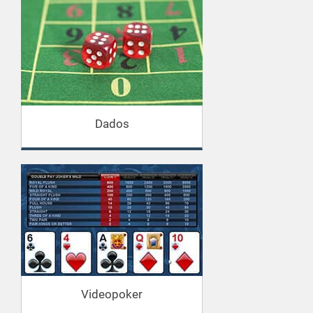
Dados
Videopoker