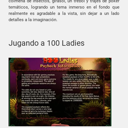
colmena de insectos, girasol, un trébol y trajes de póker
temáticos, logrando un tema inmerso en el fondo que
realmente es agradable a la vista, sin dejar a un lado
detalles a la imaginación.
Jugando a 100 Ladies