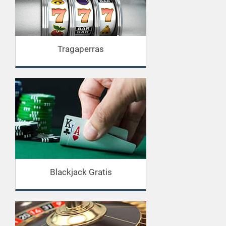
Tragaperras
Blackjack Gratis