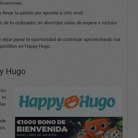
licaciones.
levar la pasión por apostar a otro nivel.
s de tu ordenador, en aburridas salas de espera o incluso
no dejar pasar la oportunidad de continuar aprovechando tus
sponibles en Happy Hugo.
py Hugo
ión
 te
las
nde
os,