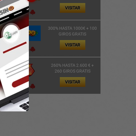
VISITAR
300% HASTA 1000€ + 100
GIROS GRATIS
VISITAR
260% HASTA 2.600 € +
260 GIROS GRATIS
VISITAR