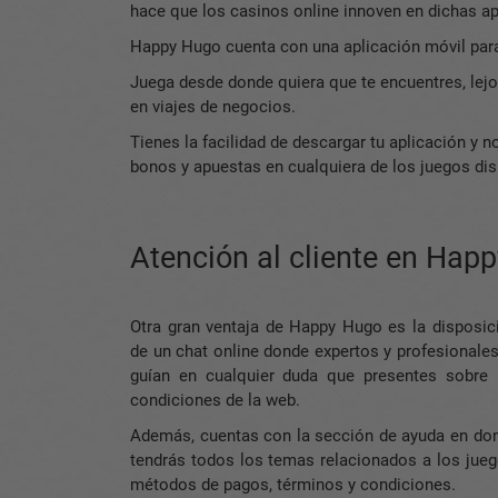
hace que los casinos online innoven en dichas ap
Happy Hugo cuenta con una aplicación móvil para l
Juega desde donde quiera que te encuentres, lejo
en viajes de negocios.
Tienes la facilidad de descargar tu aplicación y 
bonos y apuestas en cualquiera de los juegos di
Atención al cliente en Hap
Otra gran ventaja de Happy Hugo es la disposic
de un chat online donde expertos y profesionales
guían en cualquier duda que presentes sobre 
condiciones de la web.
Además, cuentas con la sección de ayuda en do
tendrás todos los temas relacionados a los jueg
métodos de pagos, términos y condiciones.