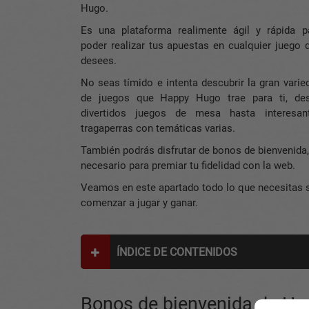
Hugo.
Es una plataforma realimente ágil y rápida p
poder realizar tus apuestas en cualquier juego 
desees.
No seas tímido e intenta descubrir la gran varie
de juegos que Happy Hugo trae para ti, de
divertidos juegos de mesa hasta interesan
tragaperras con temáticas varias.
También podrás disfrutar de bonos de bienvenida
necesario para premiar tu fidelidad con la web.
Veamos en este apartado todo lo que necesitas sa
comenzar a jugar y ganar.
ÍNDICE DE CONTENIDOS
Bonos de bienvenida de H