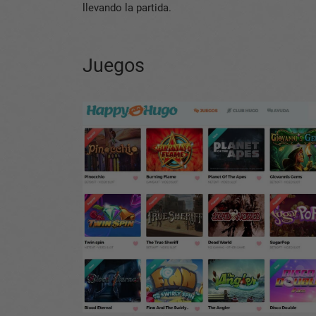
llevando la partida.
Juegos