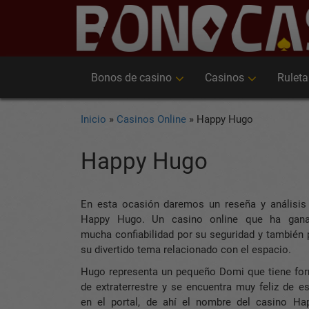
Bonos de casino
Casinos
Ruleta
Inicio
»
Casinos Online
»
Happy Hugo
Happy Hugo
En esta ocasión daremos un reseña y análisis
Happy Hugo. Un casino online que ha gan
mucha confiabilidad por su seguridad y también 
su divertido tema relacionado con el espacio.
Hugo representa un pequeño Domi que tiene fo
de extraterrestre y se encuentra muy feliz de es
en el portal, de ahí el nombre del casino Ha