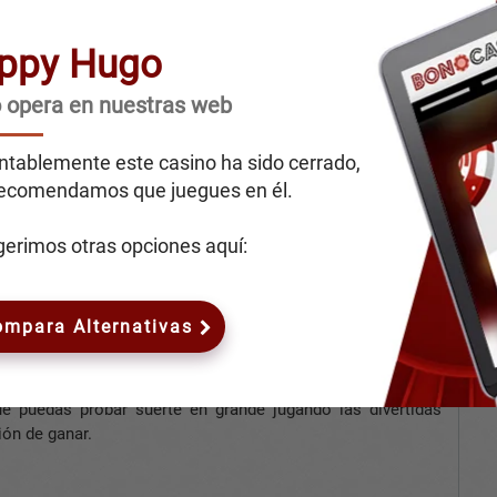
ppy Hugo
mportantes entre los casinos online, esto hace que los
o opera en nuestras web
os un sustancioso bono de bienvenida en donde nuestro
 por nuestros primeros dos depósitos.
tablemente este casino ha sido cerrado,
mite de 200€, esto quiere decir que si eres de los que les
recomendamos que juegues en él.
epósito de 200€, obtienes otros 200€ teniendo un total de
gerimos otras opciones aquí:
 Happy Hugo también te ofrece la posibilidad de ganar en tu
 decir que si eres capaz de depositar por segunda vez 400€
ompara Alternativas
, acumulando por lo tanto un 200% de bonificación y 1.000€
e puedas probar suerte en grande jugando las divertidas
ión de ganar.