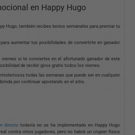
mocional en Happy Hugo
py Hugo, también recibes bonos semanales para premiar tu
 para aumentar tus posibilidades de convertirte en ganador
viernes si te conviertes en el afortunado ganador de este
sibilidad de recibir giros gratis todos los viernes.
 misteriosos todas las semanas que puede ser en cualquier
brinda por continuar apostando en el sitio.
n directo
todavía no se ha implementado en Happy Hugo
eal contra otros jugadores, pero no habrá un crupier físico