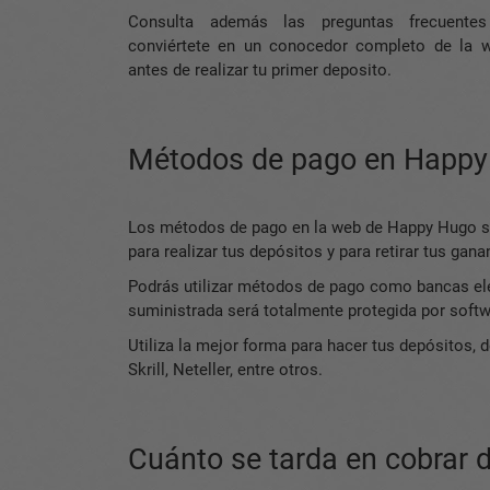
Consulta además las preguntas frecuente
conviértete en un conocedor completo de la 
antes de realizar tu primer deposito.
Métodos de pago en Happ
Los métodos de pago en la web de Happy Hugo so
para realizar tus depósitos y para retirar tus gana
Podrás utilizar métodos de pago como bancas elec
suministrada será totalmente protegida por softw
Utiliza la mejor forma para hacer tus depósitos
Skrill, Neteller, entre otros.
Cuánto se tarda en cobrar