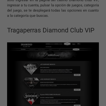
ingresar a tu cuenta, pulsar la opción de juegos, categoría
del juego, se te desplegará todas las opciones en cuanto
a la categoría que buscas.
Tragaperras Diamond Club VIP