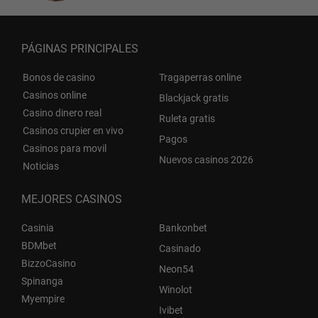
PÁGINAS PRINCIPALES
Bonos de casino
Tragaperras online
Casinos online
Blackjack gratis
Casino dinero real
Ruleta gratis
Casinos crupier en vivo
Pagos
Casinos para movil
Nuevos casinos 2026
Noticias
MEJORES CASINOS
Casinia
Bankonbet
BDMbet
Casinado
BizzoCasino
Neon54
Spinanga
Winolot
Myempire
Ivibet