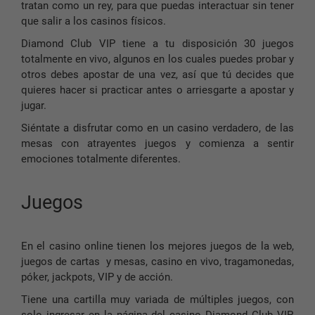
tratan como un rey, para que puedas interactuar sin tener
que salir a los casinos físicos.
Diamond Club VIP tiene a tu disposición 30 juegos
totalmente en vivo, algunos en los cuales puedes probar y
otros debes apostar de una vez, así que tú decides que
quieres hacer si practicar antes o arriesgarte a apostar y
jugar.
Siéntate a disfrutar como en un casino verdadero, de las
mesas con atrayentes juegos y comienza a sentir
emociones totalmente diferentes.
Juegos
En el casino online tienen los mejores juegos de la web,
juegos de cartas y mesas, casino en vivo, tragamonedas,
póker, jackpots, VIP y de acción.
Tiene una cartilla muy variada de múltiples juegos, con
solo ingresar en la página del casino Diamond Club VIP,