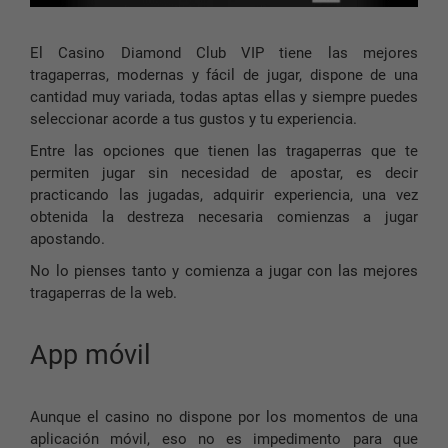
El Casino Diamond Club VIP tiene las mejores
tragaperras, modernas y fácil de jugar, dispone de una
cantidad muy variada, todas aptas ellas y siempre puedes
seleccionar acorde a tus gustos y tu experiencia.
Entre las opciones que tienen las tragaperras que te
permiten jugar sin necesidad de apostar, es decir
practicando las jugadas, adquirir experiencia, una vez
obtenida la destreza necesaria comienzas a jugar
apostando.
No lo pienses tanto y comienza a jugar con las mejores
tragaperras de la web.
App móvil
Aunque el casino no dispone por los momentos de una
aplicación móvil, eso no es impedimento para que