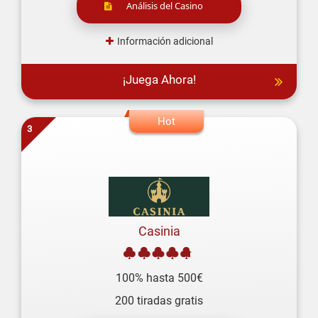
Análisis del Casino
Información adicional
¡Juega Ahora!
3
Casinia
100% hasta 500€
200 tiradas gratis