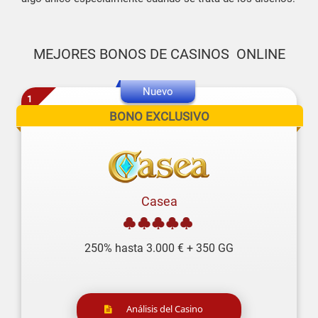
MEJORES BONOS DE CASINOS ONLINE
1
BONO EXCLUSIVO
Casea
250% hasta 3.000 € + 350 GG
Análisis del Casino