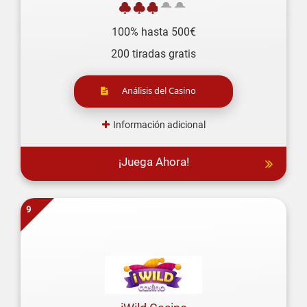
100% hasta 500€
200 tiradas gratis
Análisis del Casino
Información adicional
¡Juega Ahora!
9