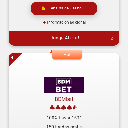
Análisis del Casino
Información adicional
¡Juega Ahora!
4
BDMbet
100% hasta 150€
150 tiradas gratis