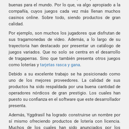
buenas para el mundo. Por lo que, va algo apropiado a la
compañía, cuyos juegos cada vez más llenan muchos
casinos online. Sobre todo, siendo productos de gran
calidad.
Por ejemplo, son muchos los jugadores que disfrutan de
sus tragamonedas de vídeo. Además, a lo largo de su
trayectoria han destacado por presentar un catálogo de
juegos variados. Que no solo se centra en el desarrollo
de tragaperras. Sino que también presenta otros juegos
como loterías y
tarjetas rasca y gana
.
Debido a su excelente trabajo se ha posicionado como
uno de los mejores proveedores. La calidad de sus
productos ha sido respaldada por una buena cantidad de
operadores nórdicos de gran prestigio. Los cuales han
puesto su confianza en el software que este desarrollador
presenta.
Además, Yggdrasil ha logrado construirse un nombre por
sí mismo ofreciendo productos de lotería con licencia.
Muchos de los cuales han sido anunciados por los