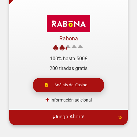
Rabona
100% hasta 500€
200 tiradas gratis
Análisis del Casino
Información adicional
¡Juega Ahora!