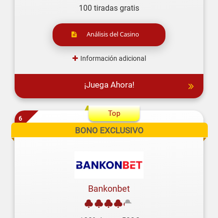
100 tiradas gratis
Análisis del Casino
Información adicional
¡Juega Ahora!
6
BONO EXCLUSIVO
Bankonbet