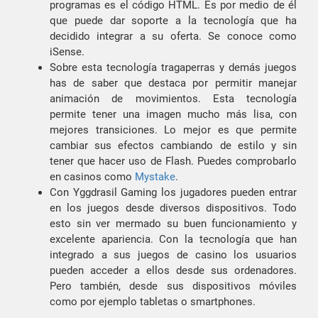
programas es el código HTML. Es por medio de él
que puede dar soporte a la tecnología que ha
decidido integrar a su oferta. Se conoce como
iSense.
Sobre esta tecnología tragaperras y demás juegos
has de saber que destaca por permitir manejar
animación de movimientos. Esta tecnología
permite tener una imagen mucho más lisa, con
mejores transiciones. Lo mejor es que permite
cambiar sus efectos cambiando de estilo y sin
tener que hacer uso de Flash. Puedes comprobarlo
en casinos como
Mystake
.
Con Yggdrasil Gaming los jugadores pueden entrar
en los juegos desde diversos dispositivos. Todo
esto sin ver mermado su buen funcionamiento y
excelente apariencia. Con la tecnología que han
integrado a sus juegos de casino los usuarios
pueden acceder a ellos desde sus ordenadores.
Pero también, desde sus dispositivos móviles
como por ejemplo tabletas o smartphones.