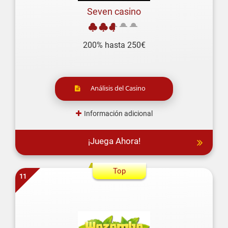
Seven casino
200% hasta 250€
Análisis del Casino
Información adicional
¡Juega Ahora!
11