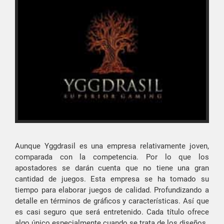
Aunque Yggdrasil es una empresa relativamente joven,
comparada con la competencia. Por lo que los
apostadores se darán cuenta que no tiene una gran
cantidad de juegos. Esta empresa se ha tomado su
tiempo para elaborar juegos de calidad. Profundizando a
detalle en términos de gráficos y características. Así que
es casi seguro que será entretenido. Cada título ofrece
algo único especialmente cuando se trata de los diseños.