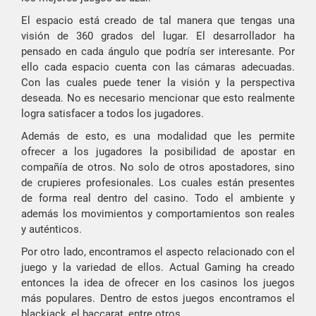
El espacio está creado de tal manera que tengas una
visión de 360 grados del lugar. El desarrollador ha
pensado en cada ángulo que podría ser interesante. Por
ello cada espacio cuenta con las cámaras adecuadas.
Con las cuales puede tener la visión y la perspectiva
deseada. No es necesario mencionar que esto realmente
logra satisfacer a todos los jugadores.
Además de esto, es una modalidad que les permite
ofrecer a los jugadores la posibilidad de apostar en
compañía de otros. No solo de otros apostadores, sino
de crupieres profesionales. Los cuales están presentes
de forma real dentro del casino. Todo el ambiente y
además los movimientos y comportamientos son reales
y auténticos.
Por otro lado, encontramos el aspecto relacionado con el
juego y la variedad de ellos. Actual Gaming ha creado
entonces la idea de ofrecer en los casinos los juegos
más populares. Dentro de estos juegos encontramos el
blackjack, el baccarat, entre otros.