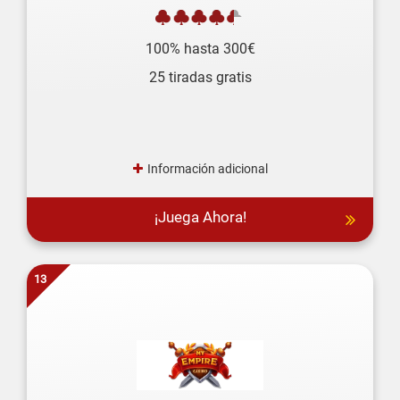
100% hasta 300€
25 tiradas gratis
Información adicional
¡Juega Ahora!
13