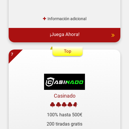
Información adicional
¡Juega Ahora!
7
Casinado
100% hasta 500€
200 tiradas gratis