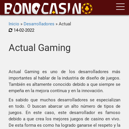
Inicio
»
Desarrolladores
»
Actual
14-02-2022
Actual Gaming
Actual Gaming es uno de los desarrolladores más
importantes al hablar de la industria de diseño de juegos.
También es altamente conocido debido a que siempre se
empeña en la mejora continua y en la innovación.
Es sabido que muchos desarrolladores se especializan
en todo. O buscan abarcar un alto número de tipos de
juegos. En este caso, este desarrollador es famoso
debido a que crea los mejores juegos de casino en vivo.
De esta forma es como ha logrado ganarse el respeto y la