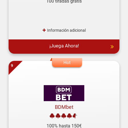
100 tiradas gratis
Información adicional
¡Juega Ahora!
9
BDMbet
100% hasta 150€