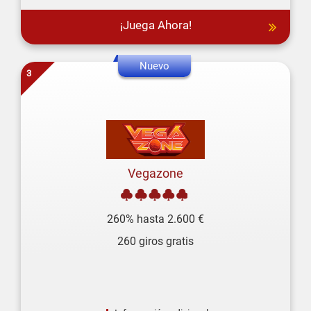
¡Juega Ahora!
3
Vegazone
260% hasta 2.600 €
260 giros gratis