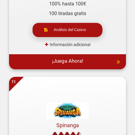
100% hasta 100€
100 tiradas gratis
Análisis del Casino
Información adicional
¡Juega Ahora!
11
Spinanga