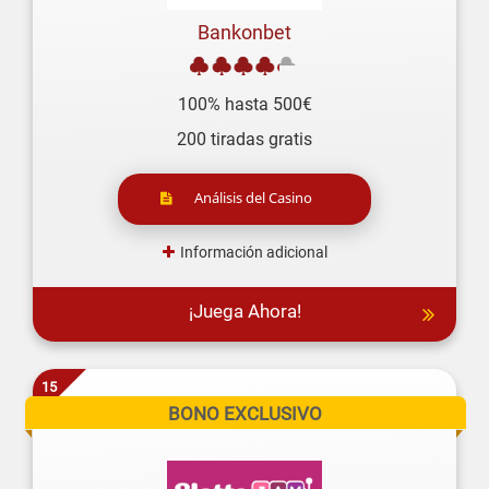
Bankonbet
100% hasta 500€
200 tiradas gratis
Análisis del Casino
Información adicional
¡Juega Ahora!
15
BONO EXCLUSIVO