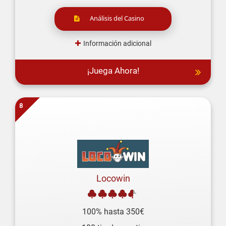
Análisis del Casino
Información adicional
¡Juega Ahora!
8
Locowin
100% hasta 350€