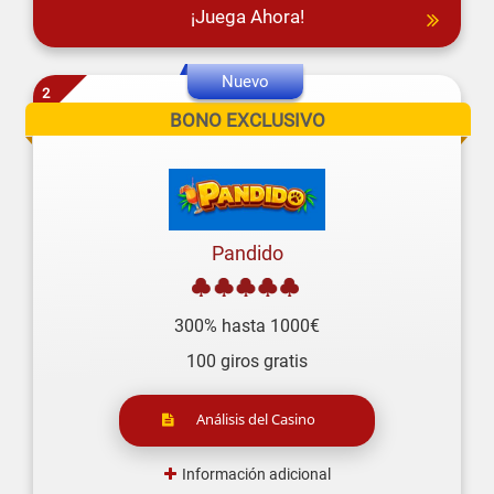
¡Juega Ahora!
2
BONO EXCLUSIVO
Pandido
300% hasta 1000€
100 giros gratis
Análisis del Casino
Información adicional