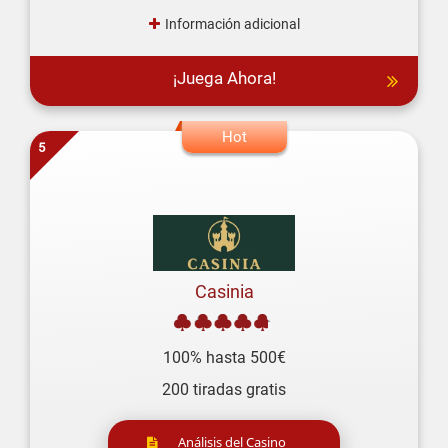
Información adicional
¡Juega Ahora!
5
Casinia
100% hasta 500€
200 tiradas gratis
Análisis del Casino